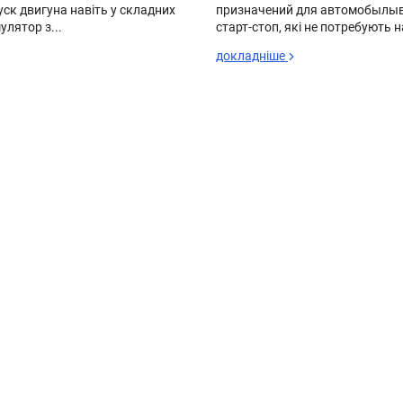
уск двигуна навіть у складних
призначений для автомобылыв
улятор з...
старт-стоп, які не потребують н
докладніше