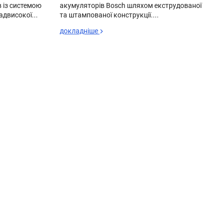
 із системою
акумуляторів Bosch шляхом екструдованої
адвисокої...
та штампованої конструкції....
докладніше