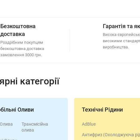
Безкоштовна
Гарантія та як
доставка
Висока європейська
високими стандар
Роздрібним покупцям
виробництва.
безкоштовна доставка
замовлення 3000 грн.
рні категорії
більні Оливи
Технічні Рідини
 Олива
Трансмісійна
AdBlue
олива
Антифриз (Охолоджуюча рі