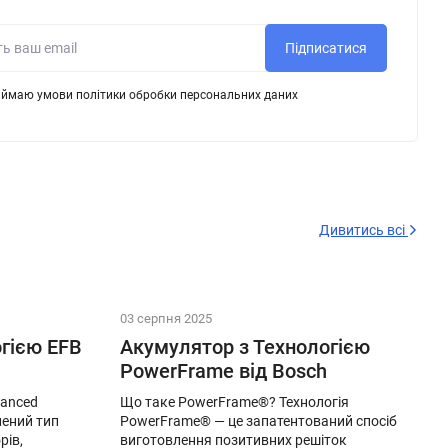
Підписатися
ймаю умови політики обробки персональних даних
Дивитись всі
03 серпня 2025
гією EFB
Акумулятор з Технологією
PowerFrame від Bosch
hanced
Що таке PowerFrame®? Технологія
лений тип
PowerFrame® — це запатентований спосіб
рів,
виготовлення позитивних решіток