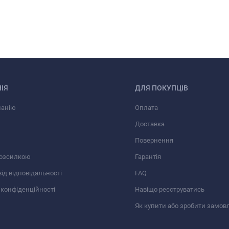
ІЯ
ДЛЯ ПОКУПЦІВ
панію
Оплата
Доставка
Повернення
розсилкою
Гарантія
від відповідальності
FAQ
 конфіденційності
Навіщо реєструватись
Як купити або зробити замов