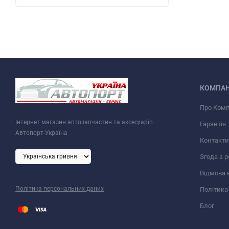
КОМПАН
Про Ком
Інтернет магазин автозапчастин та аксесуарів
Гарантія
Автопорт-Україна
Контакти
Згода з 
Відмова 
Політика персональних даних
Політика
Блог