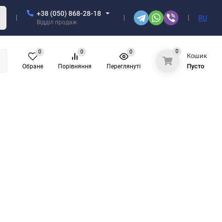
+38 (050) 868-28-18
RU
Відділ продаж
0
0
0
0
Кошик
Пусто
Обране
Порівняння
Переглянуті