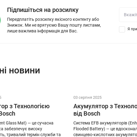
Підпишіться на розсилку
Передплатіть розсилку якісного контенту або
Знижок. Ми не врятуємо Вашу пошту листами,
Я при
лише важлива інформація для Вас.
ні новини
5
03 серпня 2025
ор з Технологією
Акумулятор з Техноло
Bosch
від Bosch
nt Glass Mat) — це сучасна
Система EFB акумуляторів (En
яка забезпечує високу
Flooded Battery) — це вдоскона
ть, тривалий термін служби та
свинцево-кислотних акумулято