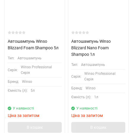
Автошампунь Winso
Автошампунь Winso
Blizzard Foam Shampoo 5л
Blizzard Nano Foam
Shampoo 1л
Тип:
Автошампунь
Тип:
Автошампунь
Winso Professional
Серія:
Серія
Winso Professional
Серія:
Серія
Бренд:
Winso
Бренд:
Winso
Ємність (л):
5л
Ємність (л):
1л
У наявності
У наявності
Ціна за запитом
Ціна за запитом
В кошик
В кошик