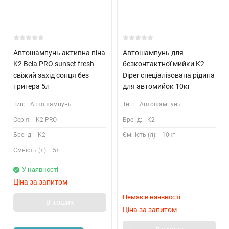
Автошампунь активна піна
Автошампунь для
K2 Bela PRO sunset fresh-
безконтактної мийки K2
свіжий захід сонця без
Diper спеціалізована рідина
тригера 5л
для автомийок 10кг
Тип:
Автошампунь
Тип:
Автошампунь
Серія:
K2 PRO
Бренд:
K2
Бренд:
K2
Ємність (л):
10кг
Ємність (л):
5л
У наявності
Ціна за запитом
Немає в наявності
В кошик
Ціна за запитом