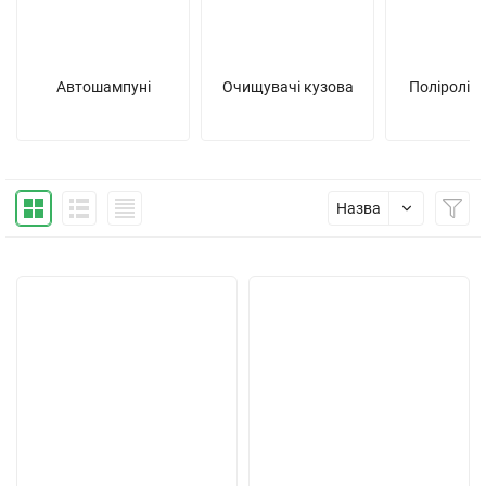
Автошампуні
Очищувачі кузова
Поліролі т
Назва