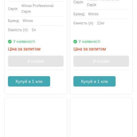
Серія:
Серія
Winso Professional
Серія:
Серія
Бренд:
Winso
Бренд:
Winso
Ємність (л):
22кг
Ємність (л):
5л
У наявності
У наявності
Ціна за запитом
Ціна за запитом
В кошик
В кошик
Купуй в 1 клік
Купуй в 1 клік