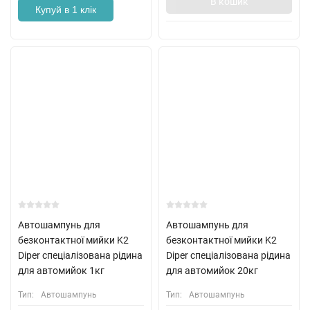
В кошик
Купуй в 1 клік
Автошампунь для
Автошампунь для
безконтактної мийки K2
безконтактної мийки K2
Diper спеціалізована рідина
Diper спеціалізована рідина
для автомийок 1кг
для автомийок 20кг
Тип:
Автошампунь
Тип:
Автошампунь