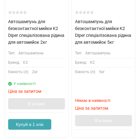
Автошампунь для
Автошампунь для
безконтактної мийки K2
безконтактної мийки K2
Diper спеціалізована рідина
Diper спеціалізована рідина
для автомийок 2кг
для автомийок 5кг
Тип:
Автошампунь
Тип:
Автошампунь
Бренд:
K2
Бренд:
K2
Ємність (л):
2кг
Ємність (л):
5кг
У наявності
Ціна за запитом
Немає в наявності
В кошик
Ціна за запитом
В кошик
Купуй в 1 клік