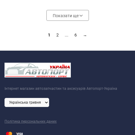
Показати ще
1
2
...
6
→
Інтернет магазин автозапчастин та аксесуарів Автопорт-Україна
Політика персональних даних