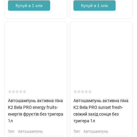
Купуй в 1 клік
Купуй в 1 клік
Автошампунь активна піна
Автошампунь активна піна
K2 Bela PRO energy fruits-
K2 Bela PRO sunset fresh-
енергія фруктів без тригера
свіжий захід сонця без
1л
тригера 1л
Тип:
Автошампунь
Тип:
Автошампунь