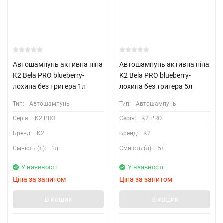
Автошампунь активна піна
Автошампунь активна піна
K2 Bela PRO blueberry-
K2 Bela PRO blueberry-
лохина без тригера 1л
лохина без тригера 5л
Тип:
Автошампунь
Тип:
Автошампунь
Серія:
K2 PRO
Серія:
K2 PRO
Бренд:
K2
Бренд:
K2
Ємність (л):
1л
Ємність (л):
5л
У наявності
У наявності
Ціна за запитом
Ціна за запитом
В кошик
В кошик