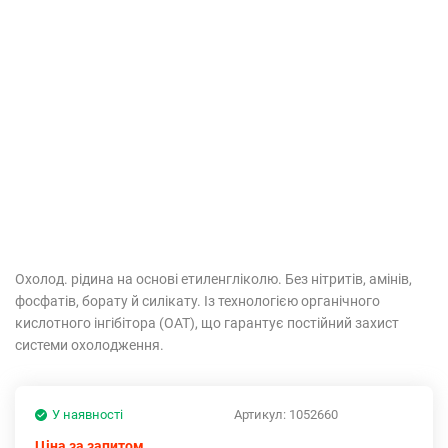
Охолод. рідина на основі етиленгліколю. Без нітритів, амінів,
фосфатів, борату й силікату. Із технологією органічного
кислотного інгібітора (OAT), що гарантує постійний захист
системи охолодження.
У наявності
Артикул:
1052660
Ціна за запитом