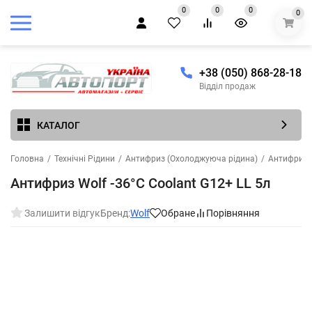
0
0
0
0
+38 (050) 868-28-18
Відділ продаж
КАТАЛОГ
Головна
/
Технічні Рідини
/
Антифриз (Охолоджуюча рідина)
/
Антифриз (
Антифриз Wolf -36°C Coolant G12+ LL 5л
Залишити відгук
Бренд:
Wolf
Обране
Порівняння