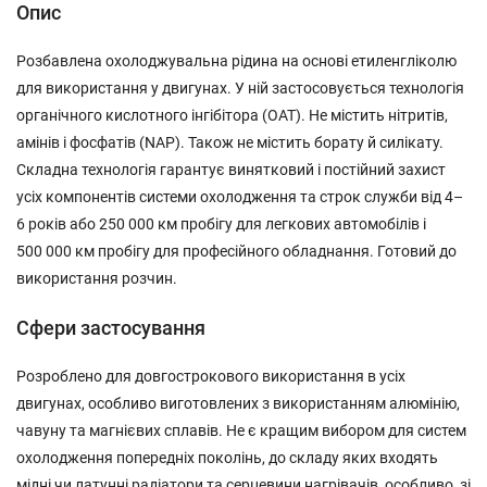
Опис
Розбавлена охолоджувальна рідина на основі етиленгліколю
для використання у двигунах. У ній застосовується технологія
органічного кислотного інгібітора (OAT). Не містить нітритів,
амінів і фосфатів (NAP). Також не містить борату й силікату.
Складна технологія гарантує винятковий і постійний захист
усіх компонентів системи охолодження та строк служби від 4–
6 років або 250 000 км пробігу для легкових автомобілів і
500 000 км пробігу для професійного обладнання. Готовий до
використання розчин.
Сфери застосування
Розроблено для довгострокового використання в усіх
двигунах, особливо виготовлених з використанням алюмінію,
чавуну та магнієвих сплавів. Не є кращим вибором для систем
охолодження попередніх поколінь, до складу яких входять
мідні чи латунні радіатори та серцевини нагрівачів, особливо, зі