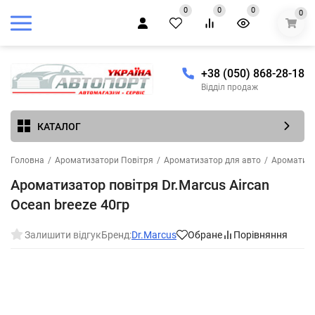
0
0
0
0
+38 (050) 868-28-18
Відділ продаж
КАТАЛОГ
Головна
/
Ароматизатори Повітря
/
Ароматизатор для авто
/
Ароматиза
Ароматизатор повітря Dr.Marcus Aircan
Ocean breeze 40гр
Залишити відгук
Бренд:
Dr.Marcus
Обране
Порівняння