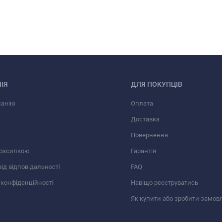
ІЯ
ДЛЯ ПОКУПЦІВ
панію
Оплата
Доставка
Повернення
розсилкою
Гарантія
від відповідальності
FAQ
 конфіденційності
Навіщо реєструватись
Як купити або зробити замов