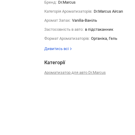
Бренд:
Dr.Marcus
Категорія Ароматизаторів:
Dr.Marcus Aircan
Аромат Запах:
Vanilia-Ваніль
Застосовність в авто:
в підстаканник
Формат Ароматизаторів:
Органіка, Гель
Дивитись всі
Категорії
Ароматизатор для авто Dr.Marcus