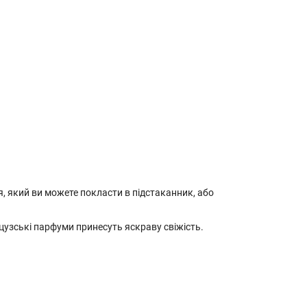
я, який ви можете покласти в підстаканник, або
узські парфуми принесуть яскраву свіжість.