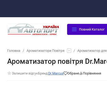
Оплата/Доставка
Повернення/Гарантія
Контакти
Повний Каталог
Головна
/
Ароматизатори Повітря
/
Ароматизатор для
Ароматизатор повітря Dr.Marc
Залишити відгук
Бренд:
Dr.Marcus
Обране
Порівняння