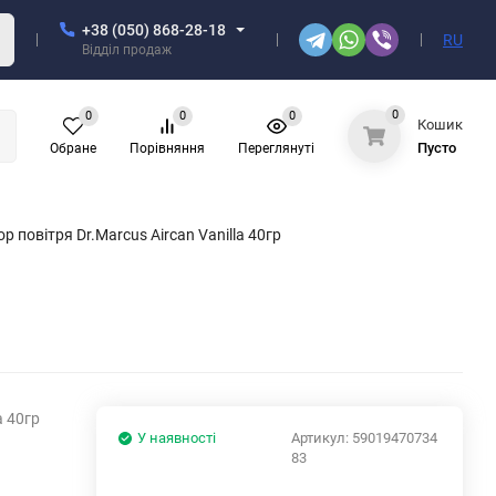
+38 (050) 868-28-18
RU
Відділ продаж
0
0
0
0
Кошик
Пусто
Обране
Порівняння
Переглянуті
 повітря Dr.Marcus Aircan Vanilla 40гр
a 40гр
У наявності
Артикул:
59019470734
83