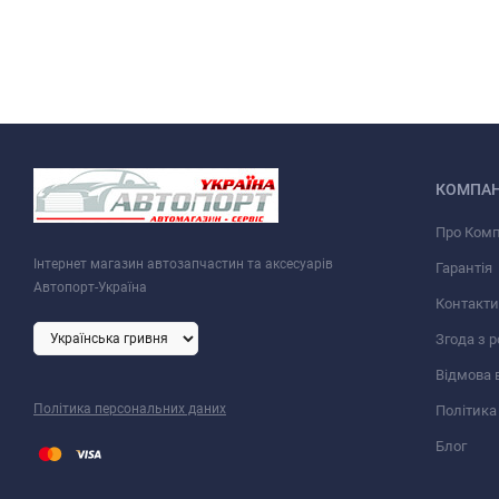
КОМПАН
Про Ком
Інтернет магазин автозапчастин та аксесуарів
Гарантія
Автопорт-Україна
Контакти
Згода з 
Відмова 
Політика персональних даних
Політика
Блог