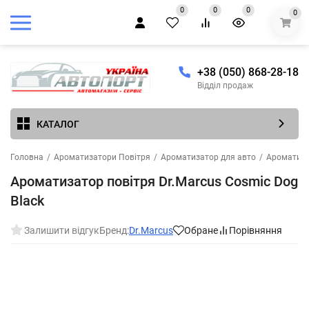
0
0
0
0
+38 (050) 868-28-18
Відділ продаж
КАТАЛОГ
Головна
/
Ароматизатори Повітря
/
Ароматизатор для авто
/
Ароматиза
Ароматизатор повітря Dr.Marcus Cosmic Dog
Black
Залишити відгук
Бренд:
Dr.Marcus
Обране
Порівняння