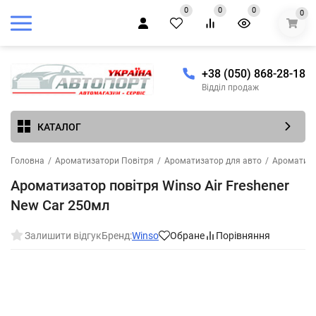
0
0
0
0
+38 (050) 868-28-18
Відділ продаж
КАТАЛОГ
Головна
/
Ароматизатори Повітря
/
Ароматизатор для авто
/
Ароматиза
Ароматизатор повітря Winso Air Freshener
New Car 250мл
Залишити відгук
Бренд:
Winso
Обране
Порівняння