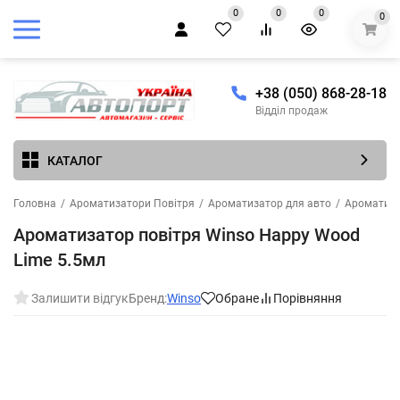
0
0
0
0
+38 (050) 868-28-18
Відділ продаж
КАТАЛОГ
Головна
/
Ароматизатори Повітря
/
Ароматизатор для авто
/
Ароматиза
Ароматизатор повітря Winso Happy Wood
Lime 5.5мл
Залишити відгук
Бренд:
Winso
Обране
Порівняння