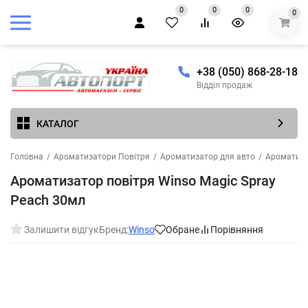
0
0
0
0
+38 (050) 868-28-18
Відділ продаж
КАТАЛОГ
Головна
/
Ароматизатори Повітря
/
Ароматизатор для авто
/
Ароматиза
Ароматизатор повітря Winso Magic Spray
Peach 30мл
Залишити відгук
Бренд:
Winso
Обране
Порівняння