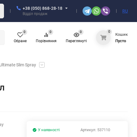
+38 (050) 868-28-18
RU
Відділ продаж
0
0
0
0
Кошик
Пусто
Обране
Порівняння
Переглянуті
ltimate Slim Spray
мл
ay
У наявності
Артикул:
537110