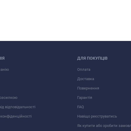
ІЯ
ДЛЯ ПОКУПЦІВ
панію
Оплата
Доставка
Повернення
розсилкою
Гарантія
від відповідальності
FAQ
 конфіденційності
Навіщо реєструватись
Як купити або зробити замов