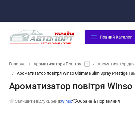
Оплата/Доставка
Повернення/Гарантія
Контакти
Повний Каталог
Головна
/
Ароматизатори Повітря
/
Ароматизатор для
/
Ароматизатор повітря Winso Ultimate Slim Spray Prestige 18
Ароматизатор повітря Winso U
Залишити відгук
Бренд:
Winso
Обране
Порівняння