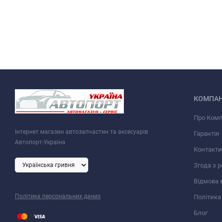
КОМПАН
Про Ком
Інтернет магазин автозапчастин та аксесуарів
Гарантія
Автопорт-Україна
Контакти
Згода з 
Відмова 
Політика персональних даних
Політика
Блог