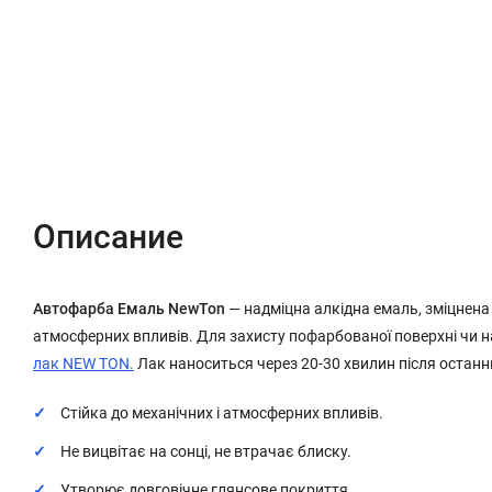
Описание
Характеристики
Отзывы (0)
Описание
Автофарба Емаль NewTon
— надміцна алкідна емаль, зміцнена
атмосферних впливів. Для захисту пофарбованої поверхні чи 
лак NEW TON.
Лак наноситься через 20-30 хвилин після останн
Стійка до механічних і атмосферних впливів.
Не вицвітає на сонці, не втрачає блиску.
Утворює довговічне глянсове покриття.