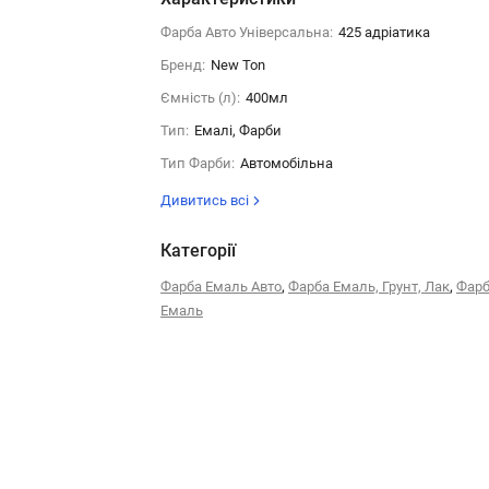
Фарба Авто Універсальна:
425 адрiатика
Бренд:
New Ton
Ємність (л):
400мл
Тип:
Емалі, Фарби
Тип Фарби:
Автомобільна
Дивитись всі
Категорії
,
,
Фарба Емаль Авто
Фарба Емаль, Грунт, Лак
Фарб
Емаль