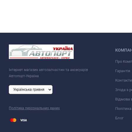
КОМПАН
Про Ком
Інтернет магазин автозапчастин та аксесуарів
Гарантія
Автопорт-Україна
Контакти
Згода з 
Відмова 
Політика персональних даних
Політика
Блог