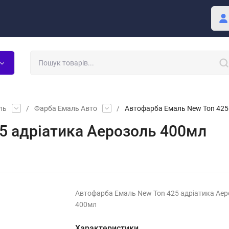
Покупцю
Блог
ль
/
Фарба Емаль Авто
/
Автофарба Емаль New Ton 425
5 адрiатика Аерозоль 400мл
Автофарба Емаль New Ton 425 адрiатика Ае
400мл
Характеристики