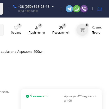
+38 (050) 868-28-18
RU
Відділ продаж
0
0
0
0
Кошик
Пусто
Обране
Порівняння
Переглянуті
 адрiатика Аерозоль 400мл
розоль
У наявності
Артикул:
425 адрiатик
а-400