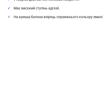
Має високий ступінь адгезії.
На кришці балона взірець справжнього кольору емалі.