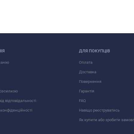
ІЯ
ДЛЯ ПОКУПЦІВ
панію
Оплата
Доставка
Повернення
розсилкою
Гарантія
від відповідальності
FAQ
 конфіденційності
Навіщо реєструватись
Як купити або зробити замов