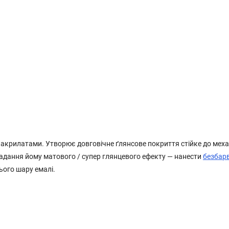
 акрилатами. Утворює довговічне ґлянсове покриття стійке до меха
надання йому матового / супер глянцевого ефекту — нанести
безбар
ього шару емалі.