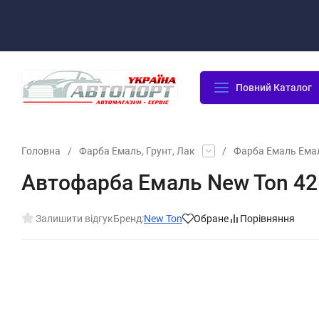
Оплата/Доставка
Повернення/Гарантія
Контакти
Повний Каталог
Головна
/
Фарба Емаль, Грунт, Лак
/
Фарба Емаль Ема
Автофарба Емаль New Ton 42
Залишити відгук
Бренд:
New Ton
Обране
Порівняння