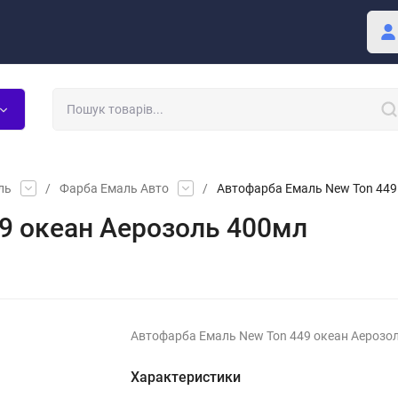
Покупцю
Блог
ль
/
Фарба Емаль Авто
/
Автофарба Емаль New Ton 449
9 океан Аерозоль 400мл
Автофарба Емаль New Ton 449 океан Аерозо
Характеристики