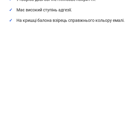
Має високий ступінь адгезії.
На кришці балона взірець справжнього кольору емалі.