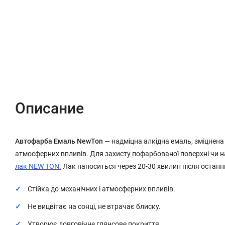
Описание
Характеристики
Отзывы (0)
Описание
Автофарба Емаль NewTon
— надміцна алкідна емаль, зміцнена
атмосферних впливів. Для захисту пофарбованої поверхні чи 
лак NEW TON.
Лак наноситься через 20-30 хвилин після останн
Стійка до механічних і атмосферних впливів.
Не вицвітає на сонці, не втрачає блиску.
Утворює довговічне глянсове покриття.