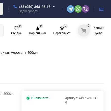
+38 (050) 868-28-18
RU
Відділ продаж
0
0
0
0
Кошик
Пусто
Обране
Порівняння
Переглянуті
 океан Аерозоль 400мл
ль 400мл
У наявності
Артикул:
449 океан-40
0