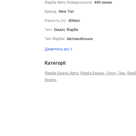
Фарба Авто Універсальна:
449 океан
Бренд:
New Ton
Ємність (л):
400мл
Тип:
Емалі, Фарби
Тип Фарби:
Автомобільна
Дивитись всі
Категорії
,
,
Фарба Емаль Авто
Фарба Емаль, Грунт, Лак
Фарб
Емаль