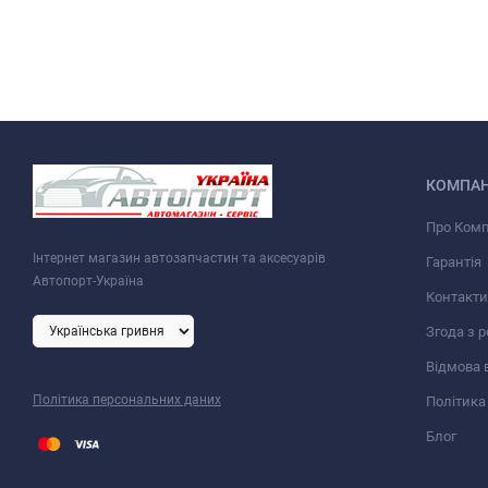
КОМПАН
Про Ком
Інтернет магазин автозапчастин та аксесуарів
Гарантія
Автопорт-Україна
Контакти
Згода з 
Відмова 
Політика персональних даних
Політика
Блог