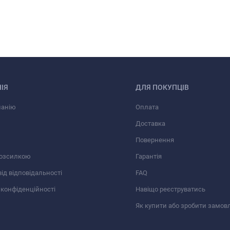
ІЯ
ДЛЯ ПОКУПЦІВ
панію
Оплата
Доставка
Повернення
розсилкою
Гарантія
від відповідальності
FAQ
 конфіденційності
Навіщо реєструватись
Як купити або зробити замов