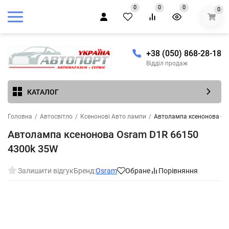
0
0
0
0
+38 (050) 868-28-18
Відділ продаж
КАТАЛОГ
Головна
/
Автосвітло
/
Ксенонові Авто лампи
/
Автолампа ксенонова Os
Автолампа ксенонова Osram D1R 66150
4300k 35W
Залишити відгук
Бренд:
Osram
Обране
Порівняння