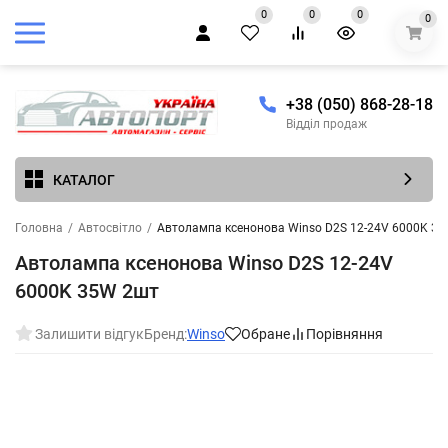
0
0
0
0
+38 (050) 868-28-18
Відділ продаж
КАТАЛОГ
Головна
/
Автосвітло
/
Автолампа ксенонова Winso D2S 12-24V 6000K 3
Автолампа ксенонова Winso D2S 12-24V
6000K 35W 2шт
Залишити відгук
Бренд:
Winso
Обране
Порівняння