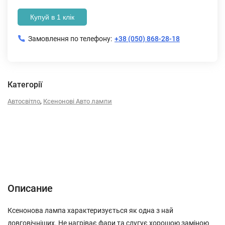
Купуй в 1 клік
Замовлення по телефону:
+38 (050) 868-28-18
Категорії
,
Автосвітло
Ксенонові Авто лампи
Описание
Характеристики
Отзывы (0)
Описание
Ксенонова лампа характеризується як одна з най
довговічніших. Не нагріває фари та слугує хорошою заміною