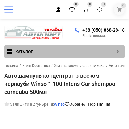
0
0
0
0
+38 (050) 868-28-18
Відділ продаж
КАТАЛОГ
Головна
/
Хімія Косметика
/
Хімія та косметика для кузова
/
Автошампун
Автошампунь концентрат з воском
карнауби Winso 1:100 Intens Car shampoo
carnauba 500мл
Залишити відгук
Бренд:
Winso
Обране
Порівняння