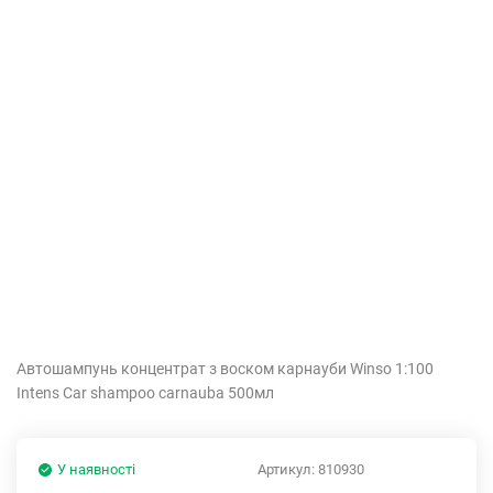
Автошампунь концентрат з воском карнауби Winso 1:100
Intens Car shampoo carnauba 500мл
У наявності
Артикул:
810930