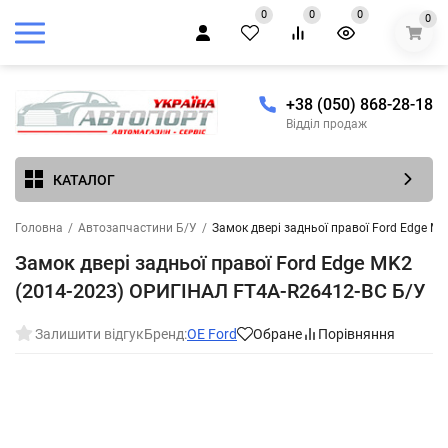
0
0
0
0
+38 (050) 868-28-18
Відділ продаж
КАТАЛОГ
Головна
/
Автозапчастини Б/У
/
Замок двері задньої правої Ford Edge M
Замок двері задньої правої Ford Edge MK2
(2014-2023) ОРИГІНАЛ FT4A-R26412-BC Б/У
Залишити відгук
Бренд:
OE Ford
Обране
Порівняння