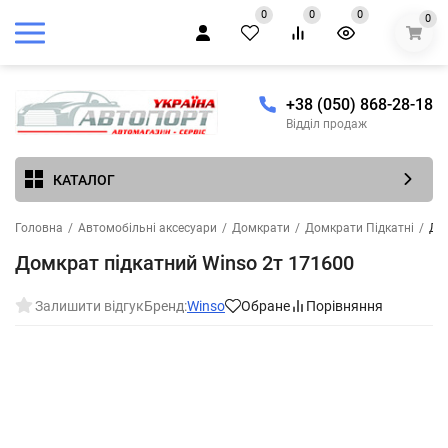
0
0
0
0
+38 (050) 868-28-18
Відділ продаж
КАТАЛОГ
Головна
/
Автомобільні аксесуари
/
Домкрати
/
Домкрати Підкатні
/
Дом
Домкрат підкатний Winso 2т 171600
Залишити відгук
Бренд:
Winso
Обране
Порівняння