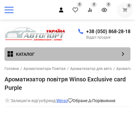
0
0
0
0
+38 (050) 868-28-18
Відділ продаж
КАТАЛОГ
Головна
/
Ароматизатори Повітря
/
Ароматизатор для авто
/
Ароматиза
Ароматизатор повітря Winso Exclusive card
Purple
Залишити відгук
Бренд:
Winso
Обране
Порівняння