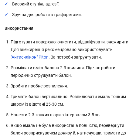
Високий ступінь адгезії.
Зручна для роботи з трафаретами.
Використання
Підготувати поверхню: очистити, відшліфувати, знежирити.
Для знежирення рекомендовано використовувати
"Антисилікон" Piton
. За потреби заґрунтувати.
Розмішати вміст балона 2-3 хвилини. Під час роботи
періодично струшувати балон.
Зробити пробне розпилення.
Тримати балон вертикально. Розпилювати емаль тонким
шаром із відстані 25-30 см.
Нанести 2-3 тонких шари з інтервалом 3-5 хв.
Якщо емаль не була використана повністю, перевернути
балон розприскувачем донизу й, натиснувши, тримати до