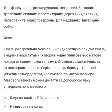
Для фарбування, реставрування, металевих, бетонних,
дерев’яних, скляних, гіпсотектурних, дерев’яних, скляних,
паперових та інших поверхонь. Для надвірних і внутрішніх
робіт.
Опис
Емаль універсальна NewTon — швидкосохнуча алкідна емаль,
зміцнена акрилатами. Утворює міцне ґлянсове або матове
покриття (залежно від типу емалі), стійке до механічних та
атмосферних впливів. Серія пропонує блискучі ґлянсові
(ступінь ґлянсу до 95%), напівматові та матові кольори.
Матового ефекту можна досягти за допомогою лаку
універсального матового.
Широка палітра RAL кольорів.
Не вигорає на сонці.