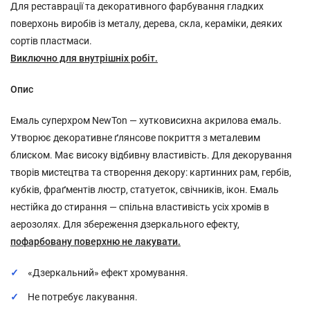
Для реставрації та декоративного фарбування гладких
поверхонь виробів із металу, дерева, скла, кераміки, деяких
сортів пластмаси.
Виключно для внутрішніх робіт.
Опис
Емаль суперхром NewTon — хутковисихна акрилова емаль.
Утворює декоративне ґлянсове покриття з металевим
блиском. Має високу відбивну властивість. Для декорування
творів мистецтва та створення декору: картинних рам, гербів,
кубків, фраґментів люстр, статуеток, свічників, ікон. Емаль
нестійка до стирання — спільна властивість усіх хромів в
аерозолях. Для збереження дзеркального ефекту,
пофарбовану поверхню не лакувати.
«Дзеркальний» ефект хромування.
Не потребує лакування.