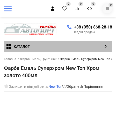
0
0
0
0
+38 (050) 868-28-18
Відділ продаж
КАТАЛОГ
Головна
/
Фарба Емаль, Грунт, Лак
/
Фарба Емаль Cуперхром New Ton Хр
Фарба Емаль Cуперхром New Ton Хром
золото 400мл
Залишити відгук
Бренд:
New Ton
Обране
Порівняння