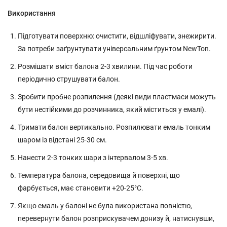
Використання
Підготувати поверхню: очистити, відшліфувати, знежирити.
За потреби заґрунтувати універсальним ґрунтом NewTon.
Розмішати вміст балона 2-3 хвилини. Під час роботи
періодично струшувати балон.
Зробити пробне розпилення (деякі види пластмаси можуть
бути нестійкими до розчинника, який міститься у емалі).
Тримати балон вертикально. Розпилювати емаль тонким
шаром із відстані 25-30 см.
Нанести 2-3 тонких шари з інтервалом 3-5 хв.
Температура балона, середовища й поверхні, що
фарбується, має становити +20-25°С.
Якщо емаль у балоні не була використана повністю,
перевернути балон розприскувачем донизу й, натиснувши,