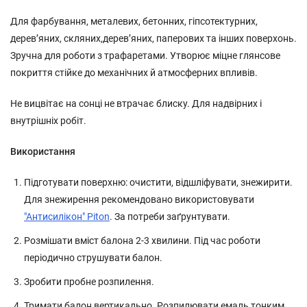
Для фарбування, металевих, бетонних, гіпсотектурних,
дерев’яних, скляних,дерев’яних, паперових та інших поверхонь.
Зручна для роботи з трафаретами. Утворює міцне глянсове
покриття стійке до механічних й атмосферних впливів.
Не вицвітає на сонці не втрачає блиску. Для надвірних і
внутрішніх робіт.
Використання
Підготувати поверхню: очистити, відшліфувати, знежирити.
Для знежирення рекомендовано використовувати
"Антисилікон" Piton
. За потреби заґрунтувати.
Розмішати вміст балона 2-3 хвилини. Під час роботи
періодично струшувати балон.
Зробити пробне розпилення.
Тримати балон вертикально. Розпилювати емаль тонким