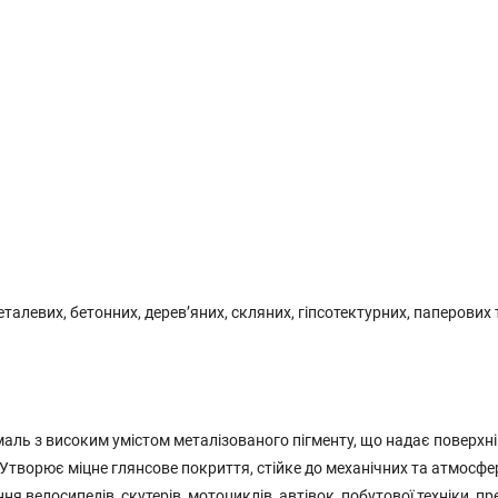
левих, бетонних, дерев’яних, скляних, гіпсотектурних, паперових 
аль з високим умістом металізованого пігменту, що надає поверхні
 Утворює міцне глянсове покриття, стійке до механічних та атмосф
 велосипедів, скутерів, мотоциклів, автівок, побутової техніки, пр