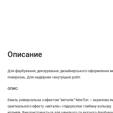
Описание
Характеристики
Отзывы (0)
Описание
Для фарбування, декорування, дизайнерського оформлення мета
поверхонь. Для надвірних і внутрішніх робіт.
ОПИС:
Емаль універсальна з ефектом “металік” NewTon — акрилова ем
оригінального ефекту «металік» і підкреслює глибину кольору.
впливів. Використовується для швидкого та якісного фарбування