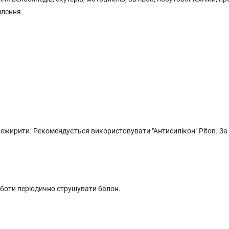
млення.
нежирити. Рекомендується використовувати "Антисилікон" Piton. За
оботи періодично струшувати балон.