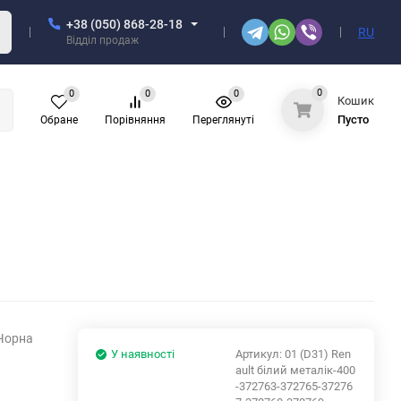
+38 (050) 868-28-18
RU
Відділ продаж
0
0
0
0
Кошик
Пусто
Обране
Порівняння
Переглянуті
 Чорна
У наявності
Артикул:
01 (D31) Ren
ault білий металік-400
-372763-372765-37276