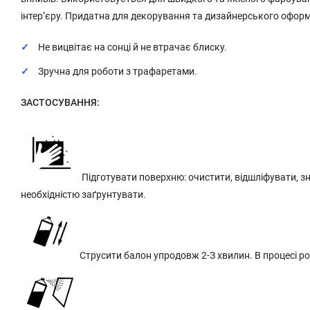
інтер’єру. Придатна для декорування та дизайнерського офор
Не вицвітає на сонці й не втрачає блиску.
Зручна для роботи з трафаретами.
ЗАСТОСУВАННЯ:
Підготувати поверхню: очистити, відшліфувати, з
необхідністю заґрунтувати.
Струсити балон упродовж 2-З хвилин. В процесі р