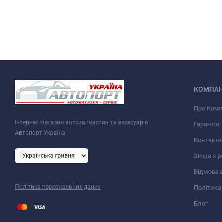
КОМПАН
Про Ком
Інтернет магазин автозапчастин та аксесуарів
Гарантія
Автопорт-Україна
Контакти
Згода з 
Відмова 
Політика персональних даних
Політика
Блог