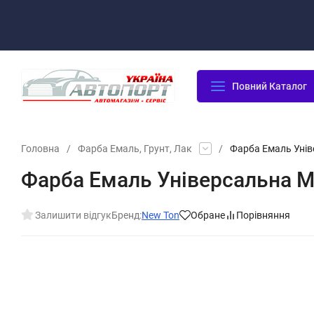
Оплата/Доставка
Повернення/Гарантія
Контакти
Повний Каталог
Головна
/
Фарба Емаль, Грунт, Лак
/
Фарба Емаль Унів
Фарба Емаль Універсальна М
Залишити відгук
Бренд:
New Ton
Обране
Порівняння