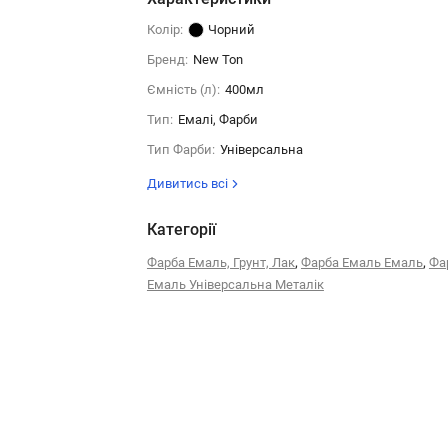
Колір:
Чорний
Бренд:
New Ton
Ємність (л):
400мл
Тип:
Емалі, Фарби
Тип Фарби:
Універсальна
Дивитись всі
Категорії
,
,
Фарба Емаль, Грунт, Лак
Фарба Емаль Емаль
Фа
Емаль Універсальна Металік