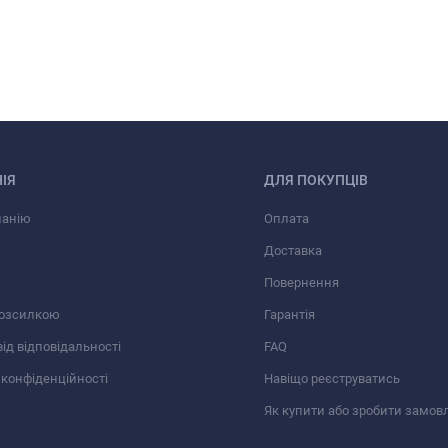
ІЯ
ДЛЯ ПОКУПЦІВ
панію
Оплата
Доставка
Повернення
розсилкою
Гарантія
від відповідальності
FAQ
 конфіденційності
Навіщо реєструватись
Як купити або зробити замов