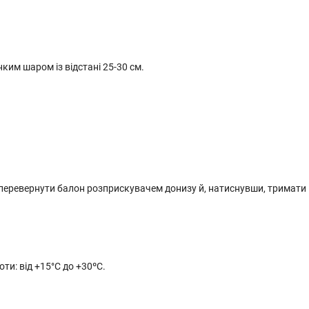
им шаром із відстані 25-30 см.
 перевернути балон розприскувачем донизу й, натиснувши, тримати
ти: від +15°C до +30ºС.