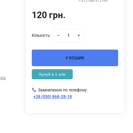
7-372768-372769
120 грн.
Кількість:
У КОШИК
Купуй в 1 клік
рба
Замовлення по телефону:
+38 (050) 868-28-18