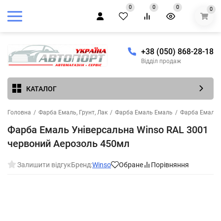
0
0
0
0
+38 (050) 868-28-18
Відділ продаж
КАТАЛОГ
Головна
/
Фарба Емаль, Грунт, Лак
/
Фарба Емаль Емаль
/
Фарба Емаль 
Фарба Емаль Універсальна Winso RAL 3001
червоний Аерозоль 450мл
Залишити відгук
Бренд:
Winso
Обране
Порівняння