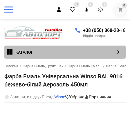
0
0
0
0
+38 (050) 868-28-18
Відділ продаж
КАТАЛОГ
Головна
/
Фарба Емаль, Грунт, Лак
/
Фарба Емаль Емаль
/
Фарба Емаль 
Фарба Емаль Універсальна Winso RAL 9016
бежево-білий Аерозоль 450мл
Залишити відгук
Бренд:
Winso
Обране
Порівняння