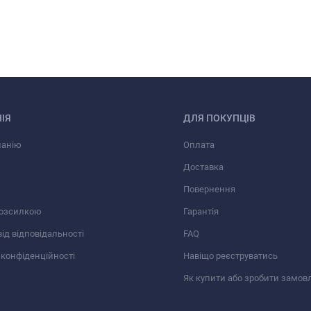
ІЯ
ДЛЯ ПОКУПЦІВ
панію
Оплата
Доставка
Повернення
розсилкою
Гарантія
від відповідальності
FAQ
 конфіденційності
Навіщо реєструватись
Як купити або зробити замов