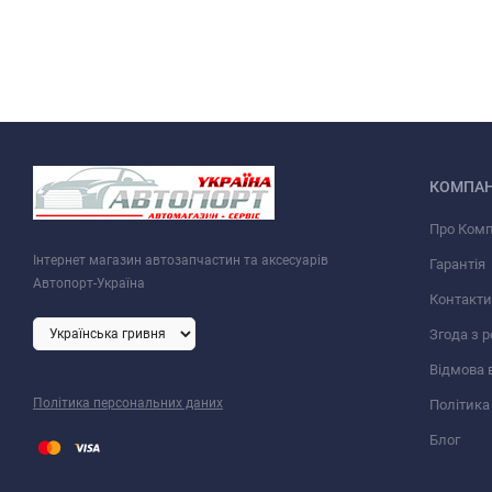
КОМПАН
Про Ком
Інтернет магазин автозапчастин та аксесуарів
Гарантія
Автопорт-Україна
Контакти
Згода з 
Відмова 
Політика персональних даних
Політика
Блог