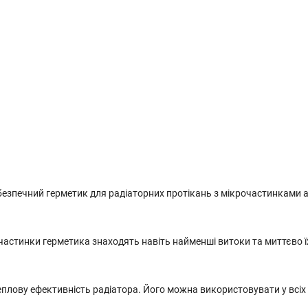
безпечний герметик для радіаторних протікань з мікрочастинками 
 частинки герметика знаходять навіть найменші витоки та миттєво ї
теплову ефективність радіатора. Його можна використовувати у всіх