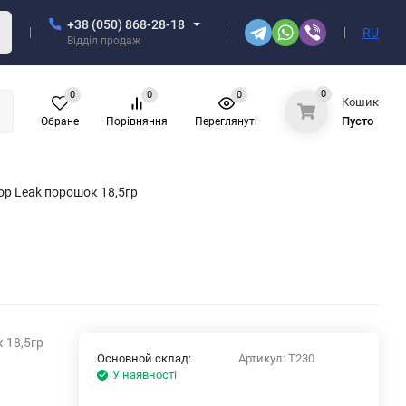
+38 (050) 868-28-18
RU
Відділ продаж
0
0
0
0
Кошик
Пусто
Обране
Порівняння
Переглянуті
op Leak порошок 18,5гр
 18,5гр
Основной склад:
Артикул:
T230
У наявності