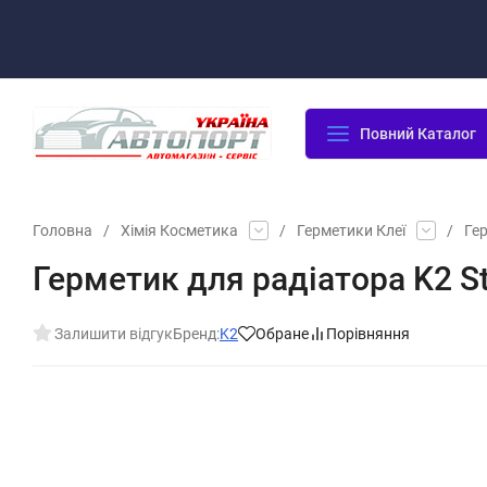
Оплата/Доставка
Повернення/Гарантія
Контакти
Повний Каталог
Головна
/
Хімія Косметика
/
Герметики Клеї
/
Ге
Герметик для радіатора K2 S
Залишити відгук
Бренд:
K2
Обране
Порівняння