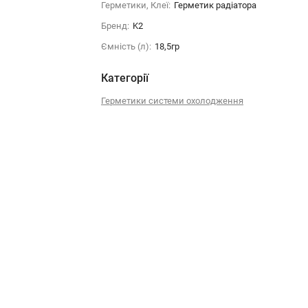
Герметики, Клеї:
Герметик радіатора
Бренд:
K2
Ємність (л):
18,5гр
Категорії
Герметики системи охолодження