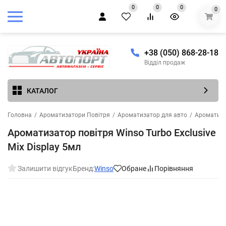
0
0
0
0
+38 (050) 868-28-18
Відділ продаж
КАТАЛОГ
Головна
/
Ароматизатори Повітря
/
Ароматизатор для авто
/
Ароматиза
Ароматизатор повітря Winso Turbo Exclusive
Mix Display 5мл
Залишити відгук
Бренд:
Winso
Обране
Порівняння