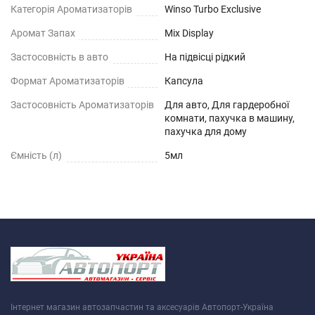
Категорія Ароматизаторів
Winso Turbo Exclusive
Аромат Запах
Mix Display
Застосовність в авто
На підвісці рідкий
Формат Ароматизаторів
Капсула
Застосовність Ароматизаторів
Для авто, Для гардеробної
комнати, пахучка в машину,
пахучка для дому
Ємність (л)
5мл
Інтернет магазин автозапчастин та аксесуарів Автопорт-Україна