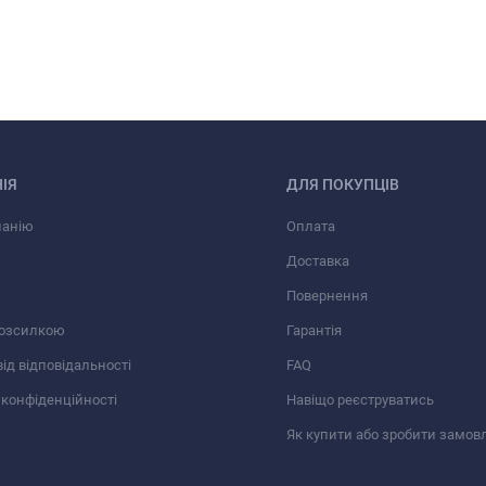
ІЯ
ДЛЯ ПОКУПЦІВ
панію
Оплата
Доставка
Повернення
розсилкою
Гарантія
від відповідальності
FAQ
 конфіденційності
Навіщо реєструватись
Як купити або зробити замов