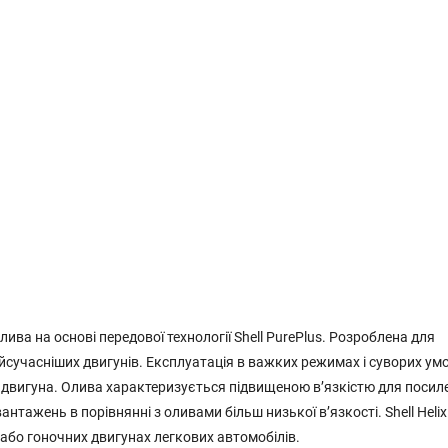
лива на основі передової технології Shell PurePlus. Розроблена для
йсучасніших двигунів. Експлуатація в важких режимах і суворих ум
й двигуна. Олива характеризується підвищеною в’язкістю для посил
тажень в порівнянні з оливами більш низької в’язкості. Shell Helix 
або гоночних двигунах легкових автомобілів.