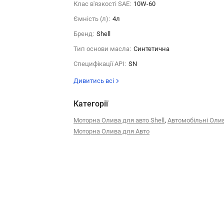
Клас в'язкості SAE:
10W-60
Ємність (л):
4л
Бренд:
Shell
Тип основи масла:
Синтетична
Специфікації API:
SN
Дивитись всі
Категорії
,
Моторна Олива для авто Shell
Автомобільні Оли
Моторна Олива для Авто