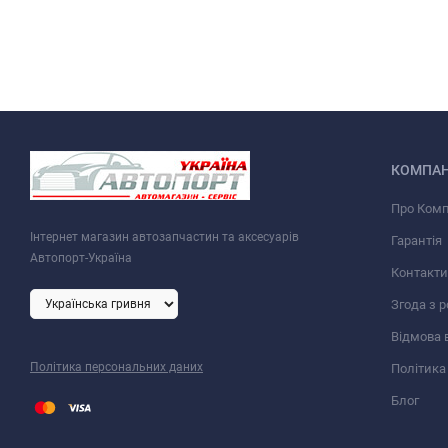
КОМПАН
Про Ком
Інтернет магазин автозапчастин та аксесуарів
Гарантія
Автопорт-Україна
Контакти
Згода з 
Відмова 
Політика персональних даних
Політика
Блог