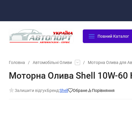
Оплата/Доставка
Повернення/Гарантія
Контакти
Повний Каталог
Головна
/
Автомобільні Оливи
/
Моторна Олива для А
Моторна Олива Shell 10W-60 H
Залишити відгук
Бренд:
Shell
Обране
Порівняння