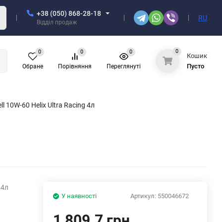
+38 (050) 868-28-18
RU
Відділ продаж
0
0
0
0
Кошик
Пусто
Обране
Порівняння
Переглянуті
 10W-60 Helix Ultra Racing 4л
 4л
У наявності
Артикул:
550046672
1,809.7 грн.