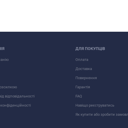
ІЯ
ДЛЯ ПОКУПЦІВ
панію
Оплата
Доставка
Повернення
розсилкою
Гарантія
від відповідальності
FAQ
 конфіденційності
Навіщо реєструватись
Як купити або зробити замов