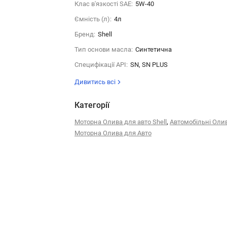
Клас в'язкості SAE:
5W-40
Ємність (л):
4л
Бренд:
Shell
Тип основи масла:
Синтетична
Специфікації API:
SN, SN PLUS
Дивитись всі
Категорії
,
Моторна Олива для авто Shell
Автомобільні Оли
Моторна Олива для Авто