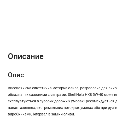
Описание
Характеристики
Отзывы (0)
Описание
Опис
Високоякісна синтетична моторна олива, розроблена для викор
обладнаних сажовими фільтрами. Shell Helix HX8 5W-40 може в
експлуатуються в суворих дорожніх умовах і рекомендується дл
навантаженнях, екстремальних погодних умовах або при русі в 
виробниками, інтервалів заміни оливи.