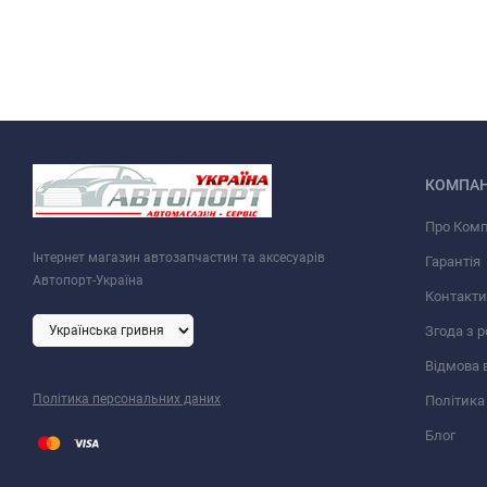
КОМПАН
Про Ком
Інтернет магазин автозапчастин та аксесуарів
Гарантія
Автопорт-Україна
Контакти
Згода з 
Відмова 
Політика персональних даних
Політика
Блог