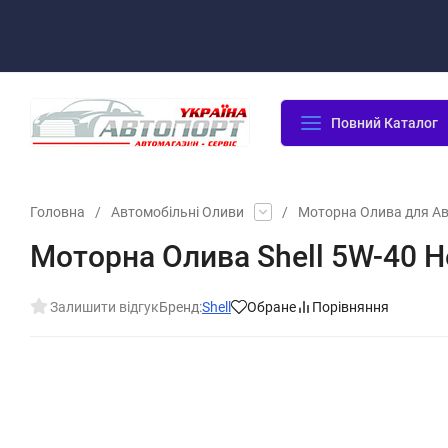
Оплата/Доставка
Повернення/Гарантія
Контакти
Повний Каталог
Головна
/
Автомобільні Оливи
/
Моторна Олива для А
Моторна Олива Shell 5W-40 He
Залишити відгук
Бренд:
Shell
Обране
Порівняння