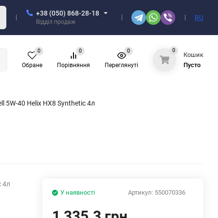
+38 (050) 868-28-18
RU
Відділ продаж
0
0
0
0
Кошик
Пусто
Обране
Порівняння
Переглянуті
l 5W-40 Helix HX8 Synthetic 4л
c 4л
У наявності
Артикул:
550070336
1,335.3 грн.