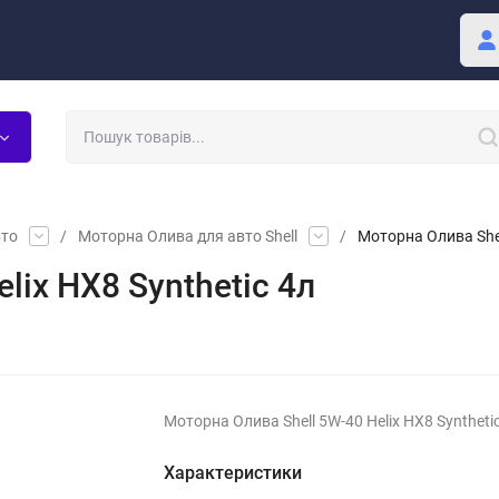
Покупцю
Блог
вто
/
Моторна Олива для авто Shell
/
Моторна Олива Shel
lix HX8 Synthetic 4л
Моторна Олива Shell 5W-40 Helix HX8 Syntheti
Характеристики