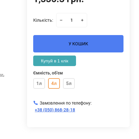
Кількість:
У КОШИК
Купуй в 1 клік
Ємність, об'єм
,
ви
1л
4л
5л
Замовлення по телефону:
+38 (050) 868-28-18