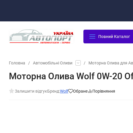
Оплата/Доставка
Повернення/Гарантія
Контакти
Повний Каталог
Головна
/
Автомобільні Оливи
/
Моторна Олива для А
Моторна Олива Wolf 0W-20 Off
Залишити відгук
Бренд:
Wolf
Обране
Порівняння