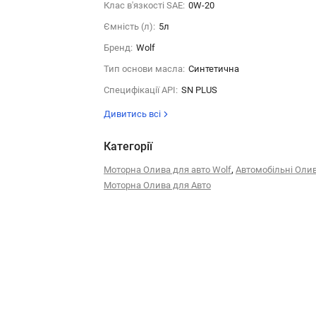
Клас в'язкості SAE:
0W-20
Ємність (л):
5л
Бренд:
Wolf
Тип основи масла:
Синтетична
Специфікації API:
SN PLUS
Дивитись всі
Категорії
,
Моторна Олива для авто Wolf
Автомобільні Оли
Моторна Олива для Авто