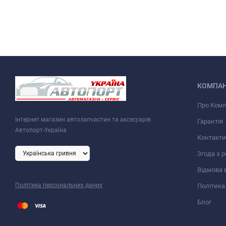
КОМПАН
Про Ком
Інтернет магазин автозапчастин та аксесуарів
Гарантія
Автопорт-Україна
Контакти
Згода з 
Відмова 
Політика персональних даних
Політика
Блог