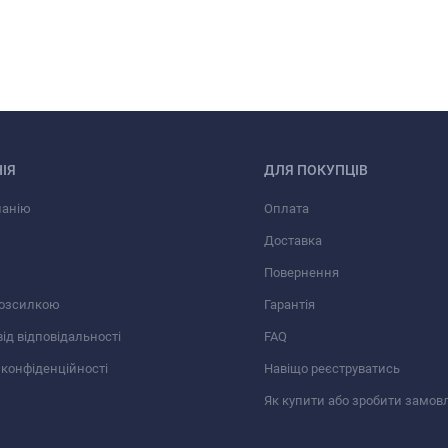
ІЯ
ДЛЯ ПОКУПЦІВ
панію
Оплата
Доставка
Повернення
розсилкою
Гарантія
від відповідальності
FAQ
 конфіденційності
Навіщо реєструватись
Як купити або зробити замов