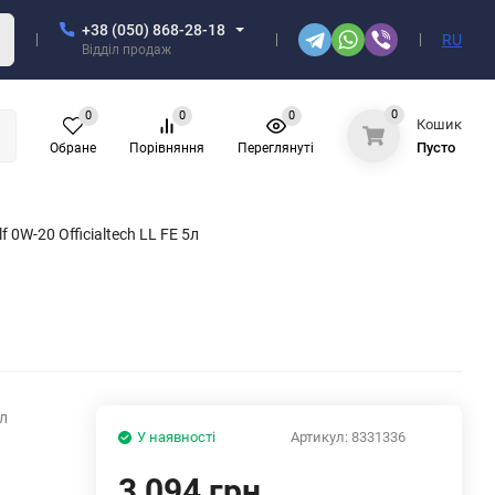
+38 (050) 868-28-18
RU
Відділ продаж
0
0
0
0
Кошик
Пусто
Обране
Порівняння
Переглянуті
0W-20 Officialtech LL FE 5л
5л
У наявності
Артикул:
8331336
3,094 грн.