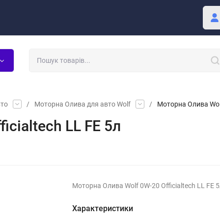
Покупцю
Блог
вто
/
Моторна Олива для авто Wolf
/
Моторна Олива Wolf 
icialtech LL FE 5л
Моторна Олива Wolf 0W-20 Officialtech LL FE 
Характеристики