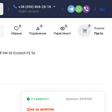
+38 (050) 868-28-18
RU
Відділ продаж
0
0
0
0
Кошик
Пусто
Обране
Порівняння
Переглянуті
 0W-30 Ecotech FE 5л
У наявності
Артикул:
8309304
Ціна за запитом