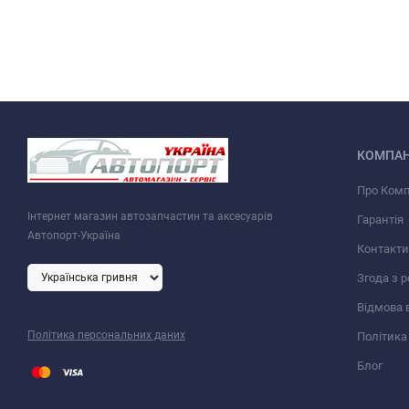
КОМПАН
Про Ком
Інтернет магазин автозапчастин та аксесуарів
Гарантія
Автопорт-Україна
Контакти
Згода з 
Відмова 
Політика персональних даних
Політика
Блог