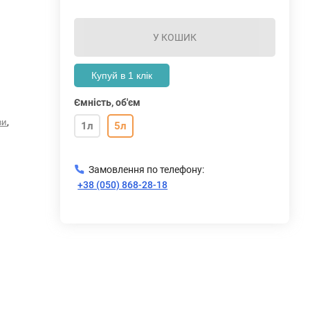
У КОШИК
Купуй в 1 клік
Ємність, об'єм
,
ви
1л
5л
Замовлення по телефону:
+38 (050) 868-28-18