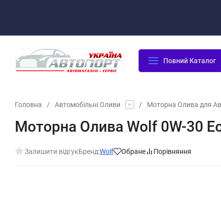
Оплата/Доставка
Повернення/Гарантія
Контакти
Повний Каталог
Головна
/
Автомобільні Оливи
/
Моторна Олива для А
Моторна Олива Wolf 0W-30 Ec
Залишити відгук
Бренд:
Wolf
Обране
Порівняння