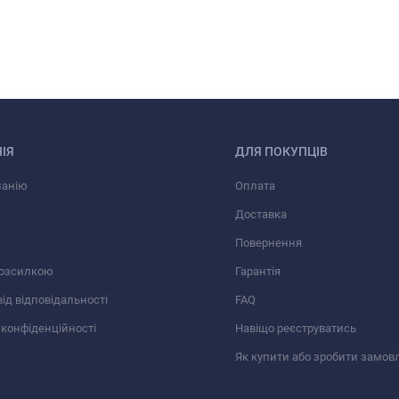
ІЯ
ДЛЯ ПОКУПЦІВ
панію
Оплата
Доставка
Повернення
розсилкою
Гарантія
від відповідальності
FAQ
 конфіденційності
Навіщо реєструватись
Як купити або зробити замов