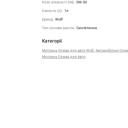
Клас в'язкості SAE:
0W-30
Ємність (л):
1л
Бренд:
Wolf
Тип основи масла:
Синтетична
Категорії
,
Моторна Олива для авто Wolf
Автомобільні Оли
Моторна Олива для Авто