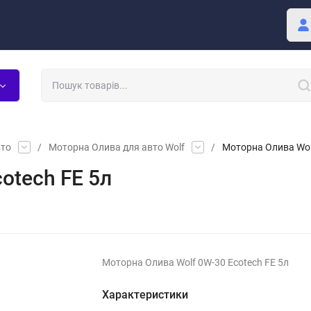
Покупцю
Блог
вто
/
Моторна Олива для авто Wolf
/
Моторна Олива Wolf
otech FE 5л
Моторна Олива Wolf 0W-30 Ecotech FE 5л
Характеристики