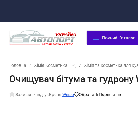
Оплата/Доставка
Повернення/Гарантія
Контакти
Повний Каталог
Головна
/
Хімія Косметика
/
Хімія та косметика для ку
Очищувач бітума та гудрону 
Залишити відгук
Бренд:
Winso
Обране
Порівняння