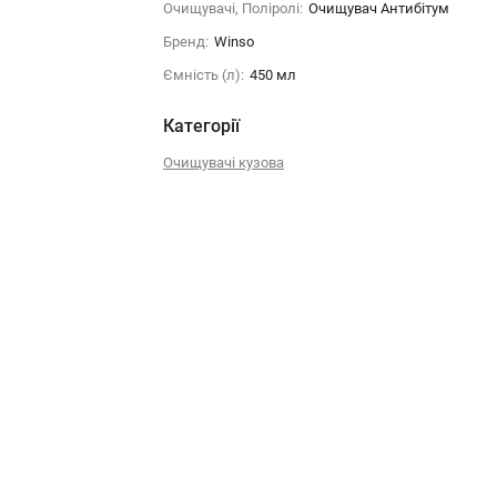
Очищувачі, Поліролі:
Очищувач Антибітум
Бренд:
Winso
Ємність (л):
450 мл
Категорії
Очищувачі кузова