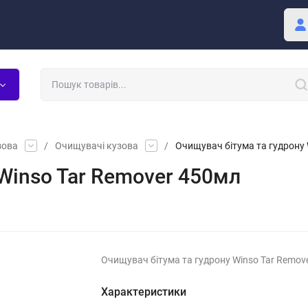
Покупцю
Блог
зова
/
Очищувачі кузова
/
Очищувач бітума та гудрону 
Winso Tar Remover 450мл
Очищувач бітума та гудрону Winso Tar Remov
Характеристики