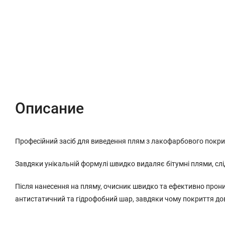
Описание
Характеристики
Отзывы (0)
Описание
Професійний засіб для виведення плям з лакофарбового покр
Завдяки унікальній формулі швидко видаляє бітумні плями, слі
Після нанесення на пляму, очисник швидко та ефективно прони
антистатичний та гідрофобний шар, завдяки чому покриття до