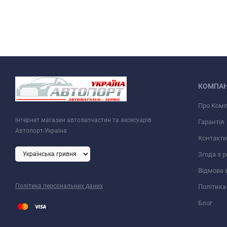
КОМПАН
Про Ком
Інтернет магазин автозапчастин та аксесуарів
Гарантія
Автопорт-Україна
Контакти
Згода з 
Відмова 
Політика персональних даних
Політика
Блог