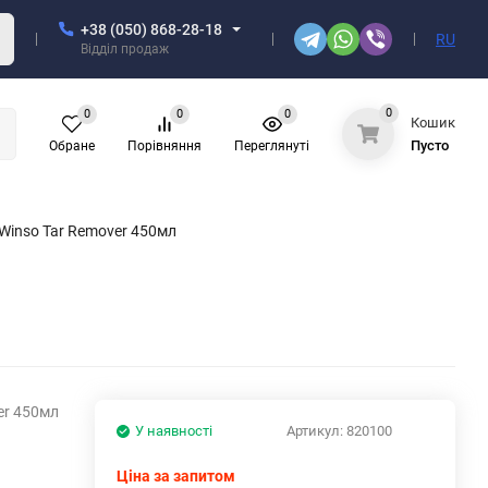
+38 (050) 868-28-18
RU
Відділ продаж
0
0
0
0
Кошик
Пусто
Обране
Порівняння
Переглянуті
Winso Tar Remover 450мл
er 450мл
У наявності
Артикул:
820100
Ціна за запитом