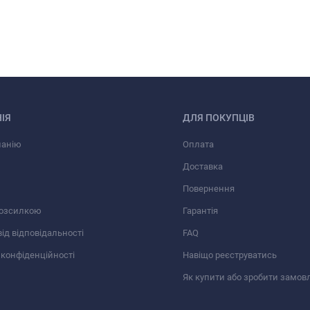
ІЯ
ДЛЯ ПОКУПЦІВ
панію
Оплата
Доставка
Повернення
розсилкою
Гарантія
від відповідальності
FAQ
 конфіденційності
Навіщо реєструватись
Як купити або зробити замов