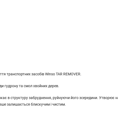
иття транспортних засобів Winso TAR REMOVER.
ди гудрону та смол хвойних дерев.
кає в структуру забруднення, руйнуючи його зсередини. Утворює н
вше залишається блискучим і чистим.