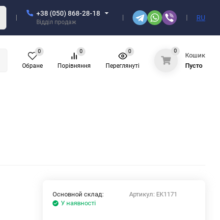
+38 (050) 868-28-18
RU
Відділ продаж
0
0
0
0
Кошик
Пусто
Обране
Порівняння
Переглянуті
Основной склад:
Артикул:
EK1171
У наявності