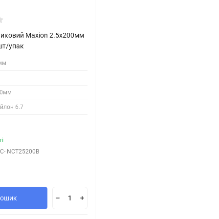
тиковий Maxion 2.5х200мм
шт/упак
мм
00мм
йлон 6.7
ті
C- NCT25200B
кошик