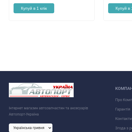
Купуй в 1 клік
Купуй в 
КОМПАН
Про Ком
Інтернет магазин автозапчастин та аксесуарів
Гарантія
Автопорт-Україна
Контакти
Згода з 