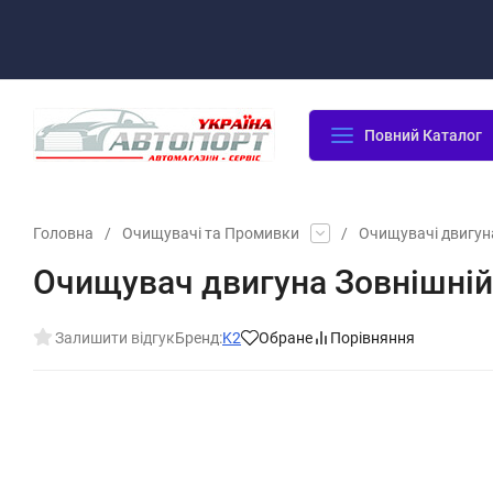
Оплата/Доставка
Повернення/Гарантія
Контакти
Повний Каталог
Головна
/
Очищувачі та Промивки
/
Очищувачі двигуна
Очищувач двигуна Зовнішній
Залишити відгук
Бренд:
K2
Обране
Порівняння