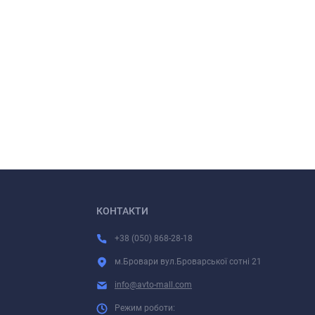
КОНТАКТИ
+38 (050) 868-28-18
м.Бровари вул.Броварської сотні 21
info@avto-mall.com
Режим роботи: