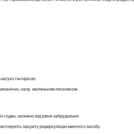
 насухо ганчіркою.
д механічно, напр. маленьким пензликом.
бо годин, залежно від рівня забруднення.
истовують закриту рециркуляцію миючого засобу.