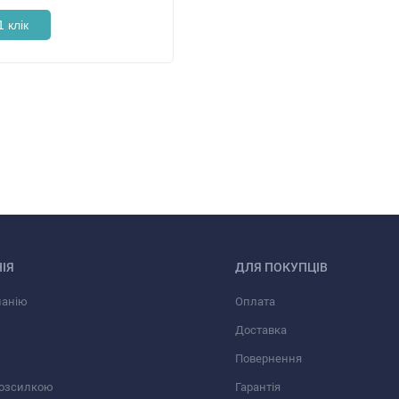
1 клік
ІЯ
ДЛЯ ПОКУПЦІВ
панію
Оплата
Доставка
Повернення
розсилкою
Гарантія