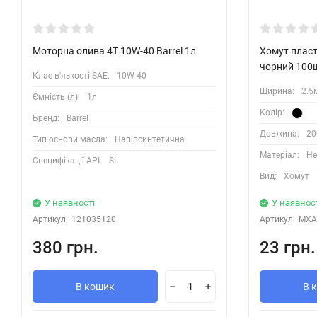
Моторна олива 4T 10W-40 Barrel 1л
Хомут плас
чорний 100
Клас в'язкості SAE:
10W-40
Ширина:
2.5
Ємність (л):
1л
Колір:
Бренд:
Barrel
Довжина:
2
Тип основи масла:
Напівсинтетична
Матеріал:
Не
Специфікації API:
SL
Вид:
Хомут
У наявності
У наявнос
Артикул:
121035120
Артикул:
MXA
380 грн.
23 грн.
В кошик
В 