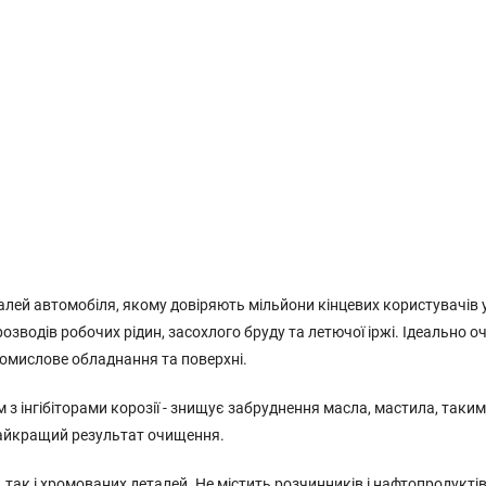
талей автомобіля, якому довіряють мільйони кінцевих користувачів 
озводів робочих рідин, засохлого бруду та летючої іржі. Ідеально 
ромислове обладнання та поверхні.
 інгібіторами корозії - знищує забруднення масла, мастила, таки
найкращий результат очищення.
так і хромованих деталей. Не містить розчинників і нафтопродуктів