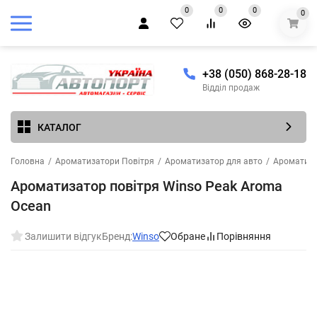
0
0
0
0
+38 (050) 868-28-18
Відділ продаж
КАТАЛОГ
Головна
/
Ароматизатори Повітря
/
Ароматизатор для авто
/
Ароматиза
Ароматизатор повітря Winso Peak Aroma
Ocean
Залишити відгук
Бренд:
Winso
Обране
Порівняння