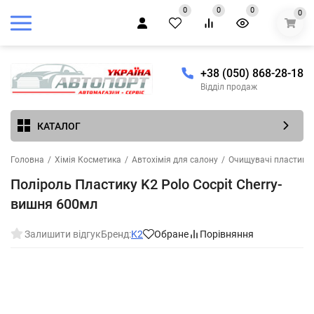
0
0
0
0
+38 (050) 868-28-18
Відділ продаж
КАТАЛОГ
Головна
/
Хімія Косметика
/
Автохімія для салону
/
Очищувачі пластика, 
Поліроль Пластику K2 Polo Cocpit Cherry-
вишня 600мл
Залишити відгук
Бренд:
K2
Обране
Порівняння