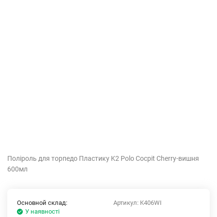
Поліроль для торпедо Пластику K2 Polo Cocpit Cherry-вишня
600мл
Основной склад:
Артикул:
K406WI
У наявності