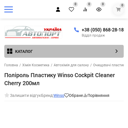
0
0
0
0
+38 (050) 868-28-18
Відділ продаж
КАТАЛОГ
Головна
/
Хімія Косметика
/
Автохімія для салону
/
Очищувачі пластика, 
Поліроль Пластику Winso Cockpit Cleaner
Cherry 200мл
Залишити відгук
Бренд:
Winso
Обране
Порівняння