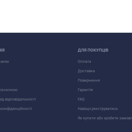
ІЯ
ДЛЯ ПОКУПЦІВ
панію
Оплата
Доставка
Повернення
розсилкою
Гарантія
від відповідальності
FAQ
 конфіденційності
Навіщо реєструватись
Як купити або зробити замов