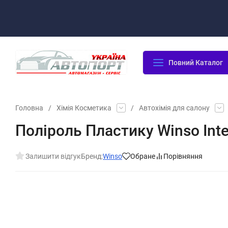
Оплата/Доставка
Повернення/Гарантія
Контакти
Повний Каталог
Головна
/
Хімія Косметика
/
Автохімія для салону
Поліроль Пластику Winso Inte
Залишити відгук
Бренд:
Winso
Обране
Порівняння