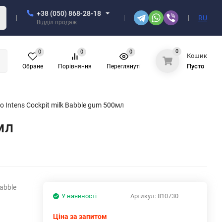
+38 (050) 868-28-18
RU
Відділ продаж
0
0
0
0
Кошик
Пусто
Обране
Порівняння
Переглянуті
 Intens Cockpit milk Babble gum 500мл
мл
abble
У наявності
Артикул:
810730
Ціна за запитом