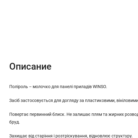
Описание
Характеристики
Отзывы (0)
Описание
Поліроль – молочко для панелі приладів WINSO.
Засіб застосовується для догляду за пластиковими, вінілови
Повертає первинний блиск. Не залишає плям та жирних розвод
бруд.
Захищає від старіння і розтріскування, відновлює структуру.