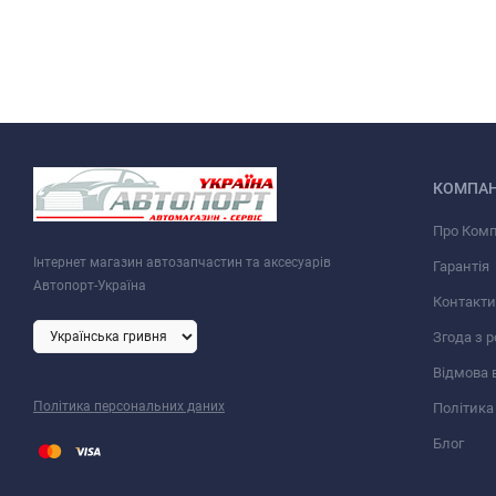
КОМПАН
Про Ком
Інтернет магазин автозапчастин та аксесуарів
Гарантія
Автопорт-Україна
Контакти
Згода з 
Відмова 
Політика персональних даних
Політика
Блог