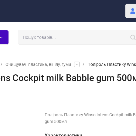
Покупцю
Блог
/
Очищувачі пластика, вінілу, гуми
/
Поліроль Пластику Winso
ns Cockpit milk Babble gum 500
Поліроль Пластику Winso Intens Cockpit milk B
gum 500мл
Характеристики