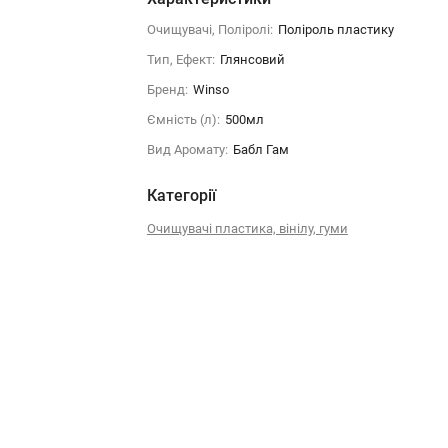
Очищувачі, Поліролі:
Поліроль пластику
Тип, Ефект:
Глянсовий
Бренд:
Winso
Ємність (л):
500мл
Вид Аромату:
Бабл Гам
Категорії
Очищувачі пластика, вінілу, гуми