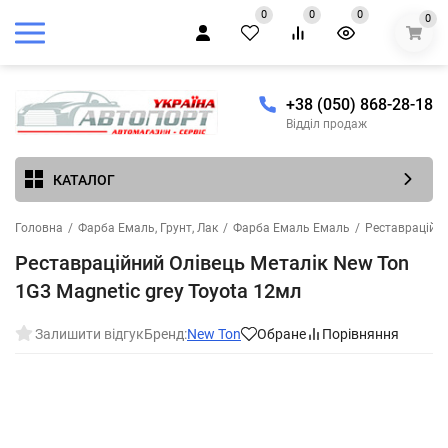
0
0
0
0
+38 (050) 868-28-18
Відділ продаж
КАТАЛОГ
Головна
/
Фарба Емаль, Грунт, Лак
/
Фарба Емаль Емаль
/
Реставраційни
Реставраційний Олівець Металік New Ton
1G3 Magnetic grey Toyota 12мл
Залишити відгук
Бренд:
New Ton
Обране
Порівняння