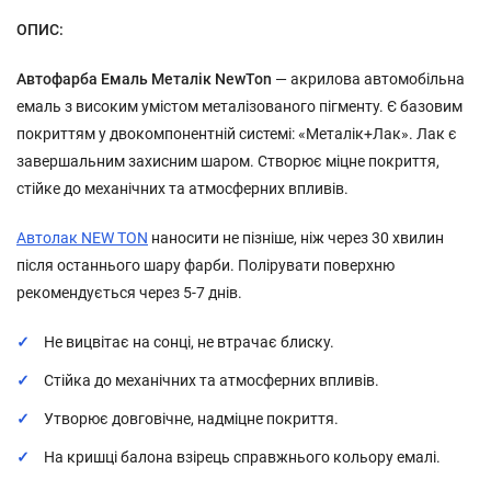
ОПИС:
Автофарба Емаль Металік NewTon
— акрилова автомобільна
емаль з високим умістом металізованого пігменту. Є базовим
покриттям у двокомпонентній системі: «Металік+Лак». Лак є
завершальним захисним шаром. Створює міцне покриття,
стійке до механічних та атмосферних впливів.
Автолак NEW TON
наносити не пізніше, ніж через 30 хвилин
після останнього шару фарби. Полірувати поверхню
рекомендується через 5-7 днів.
Не вицвітає на сонці, не втрачає блиску.
Стійка до механічних та атмосферних впливів.
Утворює довговічне, надміцне покриття.
На кришці балона взірець справжнього кольору емалі.