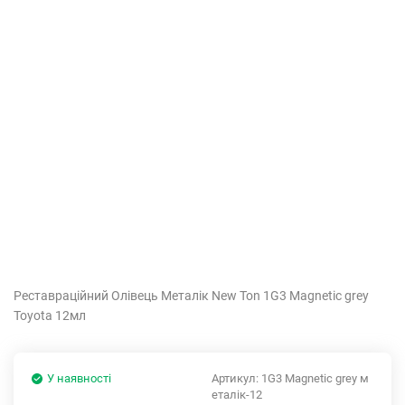
Реставраційний Олівець Металік New Ton 1G3 Magnetic grey
Toyota 12мл
У наявності
Артикул:
1G3 Magnetic grey м
еталік-12