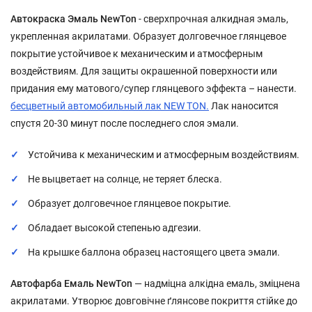
Автокраска Эмаль NewTon
- сверхпрочная алкидная эмаль,
укрепленная акрилатами. Образует долговечное глянцевое
покрытие устойчивое к механическим и атмосферным
воздействиям. Для защиты окрашенной поверхности или
придания ему матового/супер глянцевого эффекта – нанести.
бесцветный автомобильный лак NEW TON.
Лак наносится
спустя 20-30 минут после последнего слоя эмали.
Устойчива к механическим и атмосферным воздействиям.
Не выцветает на солнце, не теряет блеска.
Образует долговечное глянцевое покрытие.
Обладает высокой степенью адгезии.
На крышке баллона образец настоящего цвета эмали.
Автофарба Емаль NewTon
— надміцна алкідна емаль, зміцнена
акрилатами. Утворює довговічне ґлянсове покриття стійке до