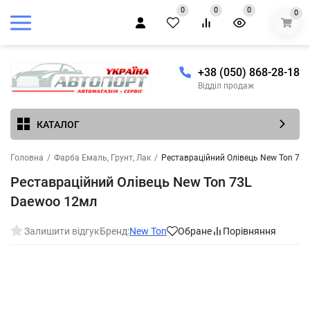
0
0
0
0
+38 (050) 868-28-18
Відділ продаж
КАТАЛОГ
Головна
/
Фарба Емаль, Грунт, Лак
/
Реставраційний Олівець New Ton 73
Реставраційний Олівець New Ton 73L
Daewoo 12мл
Залишити відгук
Бренд:
New Ton
Обране
Порівняння