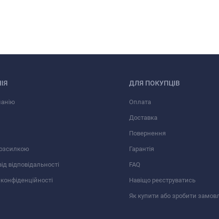
ІЯ
ДЛЯ ПОКУПЦІВ
панію
Оплата
Доставка
Повернення
розсилкою
Гарантія
від відповідальності
FAQ
 конфіденційності
Навіщо реєструватись
Як купити або зробити замов