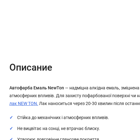
Описание
Характеристики
Отзывы (0)
Описание
Автофарба Емаль NewTon
— надміцна алкідна емаль, зміцнена
атмосферних впливів. Для захисту пофарбованої поверхні чи 
лак NEW TON.
Лак наноситься через 20-30 хвилин після останн
Стійка до механічних і атмосферних впливів.
Не вицвітає на сонці, не втрачає блиску.
Утворює довговічне глянсове покриття.