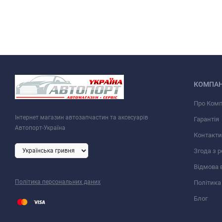
КОМПАН
Про Ком
Інтернет магазин автозапчастин та аксесуарів
Гарантія
Автопорт-Україна
Контакти
Згода з 
Відмова 
Політика персональних даних
Політика
Блог