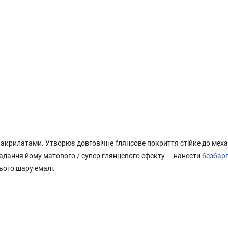
 акрилатами. Утворює довговічне ґлянсове покриття стійке до меха
надання йому матового / супер глянцевого ефекту — нанести
безбар
ього шару емалі.