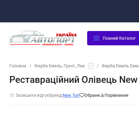
Оплата/Доставка
Повернення/Гарантія
Контакти
Повний Каталог
Головна
/
Фарба Емаль, Грунт, Лак
/
Фарба Емаль Ема
Реставраційний Олівець New
Залишити відгук
Бренд:
New Ton
Обране
Порівняння