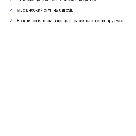
Має високий ступінь адгезії.
На кришці балона взірець справжнього кольору емалі.