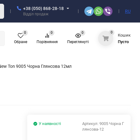
+38 (050) 868-28-18
RU
Відділ продаж
0
0
0
0
Кошик
Пусто
Обране
Порівняння
Переглянуті
New Ton 9005 Чорна Глянсова 12мл
У наявності
Артикул:
9005 Чорна Г
лянсова-12