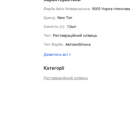
Фарба Авто Універсальна:
9005 Чорна глянсова
Бренд:
New Ton
Ємність (л):
12мл
Тип:
Реставраційний олівець
Тип Фарби:
Автомобільна
Дивитись всі
Категорії
Реставраційний олівець