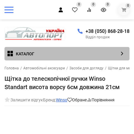
0
0
0
0
+38 (050) 868-28-18
Відділ продаж
КАТАЛОГ
Головна
/
Автомобільні аксесуари
/
Засоби для догляду
/
Щітки для митт
Щітка до телескопічної ручки Winso
Standart висота ворсу 6см довжина 21см
Залишити відгук
Бренд:
Winso
Обране
Порівняння