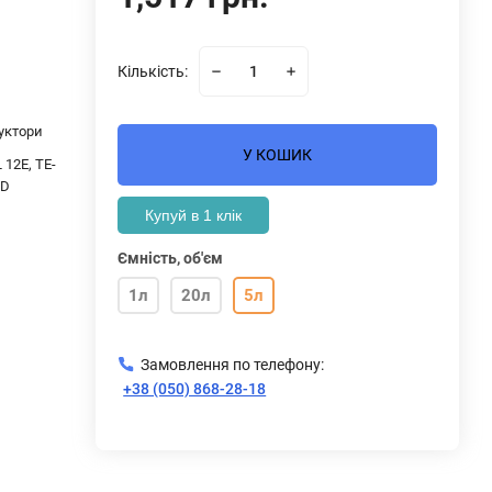
Кількість:
уктори
У КОШИК
 12E, TE-
6D
Купуй в 1 клік
Ємність, об'єм
1л
20л
5л
Замовлення по телефону:
+38 (050) 868-28-18