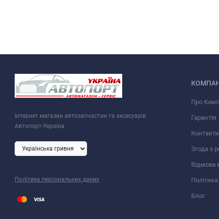
КОМПАН
Про Ком
Інтернет магазин автозапчастин та аксесуарів
Гарантія
Автопорт-Україна
Контакти
Згода з 
Відмова 
Політика персональних даних
Політика
Блог