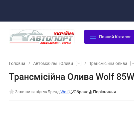
Оплата/Доставка
Повернення/Гарантія
Контакти
Повний Каталог
Головна
/
Автомобільні Оливи
/
Трансмісійна олива
Трансмісійна Олива Wolf 85W
Залишити відгук
Бренд:
Wolf
Обране
Порівняння