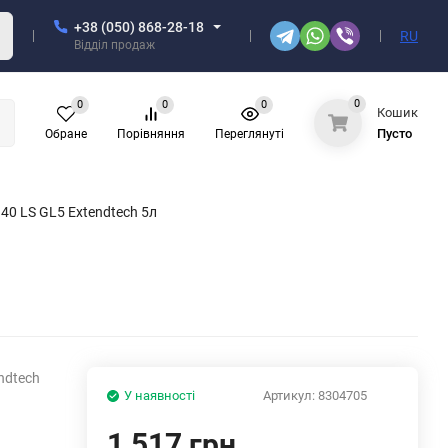
+38 (050) 868-28-18
RU
Відділ продаж
0
0
0
0
Кошик
Пусто
Обране
Порівняння
Переглянуті
40 LS GL5 Extendtech 5л
ndtech
У наявності
Артикул:
8304705
1,517 грн.