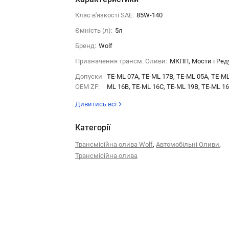
Клас в'язкості SAE:
85W-140
Ємність (л):
5л
Бренд:
Wolf
Призначення трансм. Оливи:
МКПП, Мости і Ред
Допуски
TE-ML 07A, TE-ML 17B, TE-ML 05A, TE-ML
OEM ZF:
ML 16B, TE-ML 16C, TE-ML 19B, TE-ML 1
Дивитись всі
Категорії
,
,
Трансмісійна олива Wolf
Автомобільні Оливи
Трансмісійна олива