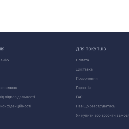
ІЯ
ДЛЯ ПОКУПЦІВ
панію
Оплата
Доставка
Повернення
розсилкою
Гарантія
від відповідальності
FAQ
 конфіденційності
Навіщо реєструватись
Як купити або зробити замов