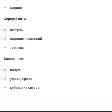
кориця
Середні ноти:
шафран
ладаник критський
троянда
Базові ноти:
пачулі
удове дерево
кубинська сигара