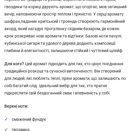
гвоздики та кориці дарують аромат, що огортає, мов затишний
вечір, наповнюючи простір теплом і пряністю. У серці аромату
шафран,
ладаник критський
і троянда створюють гармонійний
акорд, який нагадує прогулянку східним базаром, де кожен
крок розкриває нові аромати та відтінки. Базові ноти пачулі,
кубинської сигари та удового дерева додають композиції
глибини й елегантності, залишаючи стійкий і чуттєвий шлейф.
Для кого?
Цей аромат підходить для тих, хто цінує поєднання
традиційної розкоші та сучасної витонченості. Він створений
для людей, які люблять теплі, пряні аромати, що залишають по
собі багатий слід. Ідеальний вибір для тих, хто прагне
підкреслити свій бездоганний смак і впевненість у собі.
Верхні ноти:
смажений фундук
гвоздика