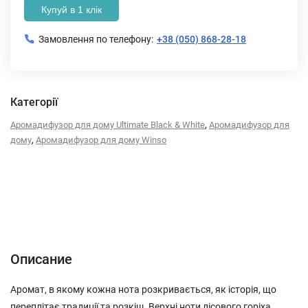
Купуй в 1 клік
Замовлення по телефону:
+38 (050) 868-28-18
Категорії
,
Аромадифузор для дому Ultimate Black & White
Аромадифузор для
,
дому
Аромадифузор для дому Winso
Описание
Характеристики
Отзывы (0)
Описание
Аромат, в якому кожна нота розкривається, як історія, що
переплітає традиції та розкіш. Верхні ноти лісового горіха,