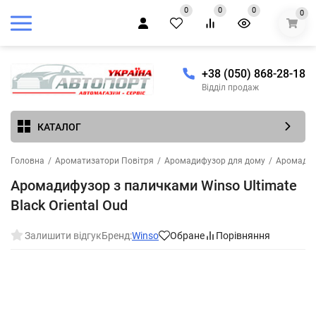
0
0
0
0
+38 (050) 868-28-18
Відділ продаж
КАТАЛОГ
Головна
/
Ароматизатори Повітря
/
Аромадифузор для дому
/
Аромадиф
Аромадифузор з паличками Winso Ultimate
Black Oriental Oud
Залишити відгук
Бренд:
Winso
Обране
Порівняння