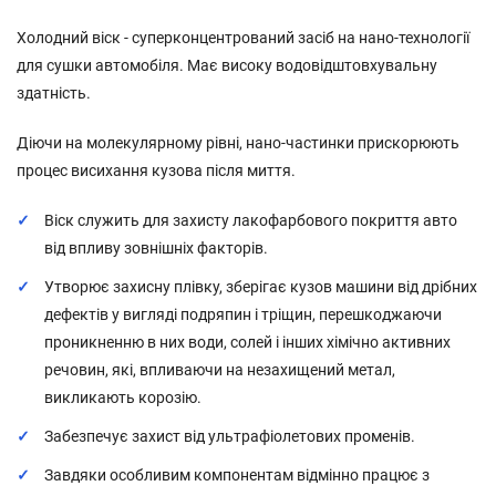
Холодний віск - суперконцентрований засіб на нано-технології
для сушки автомобіля. Має високу водовідштовхувальну
здатність.
Діючи на молекулярному рівні, нано-частинки прискорюють
процес висихання кузова після миття.
Віск служить для захисту лакофарбового покриття авто
від впливу зовнішніх факторів.
Утворює захисну плівку, зберігає кузов машини від дрібних
дефектів у вигляді подряпин і тріщин, перешкоджаючи
проникненню в них води, солей і інших хімічно активних
речовин, які, впливаючи на незахищений метал,
викликають корозію.
Забезпечує захист від ультрафіолетових променів.
Завдяки особливим компонентам відмінно працює з