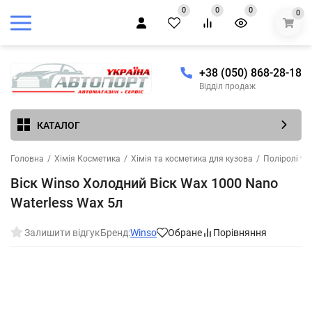
0
0
0
0
+38 (050) 868-28-18
Відділ продаж
КАТАЛОГ
Головна
/
Хімія Косметика
/
Хімія та косметика для кузова
/
Поліролі та
Віск Winso Холодний Віск Wax 1000 Nano
Waterless Wax 5л
Залишити відгук
Бренд:
Winso
Обране
Порівняння