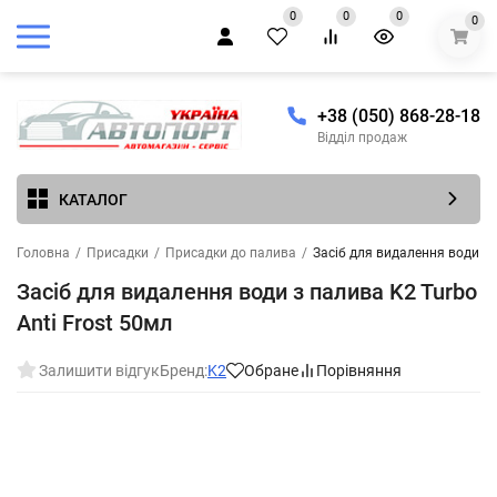
0
0
0
0
+38 (050) 868-28-18
Відділ продаж
КАТАЛОГ
Головна
/
Присадки
/
Присадки до палива
/
Засіб для видалення води з 
Засіб для видалення води з палива K2 Turbo
Anti Frost 50мл
Залишити відгук
Бренд:
K2
Обране
Порівняння