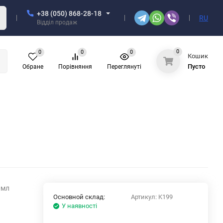
+38 (050) 868-28-18
RU
Відділ продаж
0
0
0
0
Кошик
Пусто
Обране
Порівняння
Переглянуті
0мл
Основной склад:
Артикул:
K199
У наявності