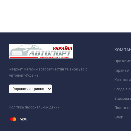
КОМПАН
Про Ком
Інтернет магазин автозапчастин та аксесуарів
Гарантія
Автопорт-Україна
Контакти
Згода з 
Відмова 
Політика персональних даних
Політика
Блог