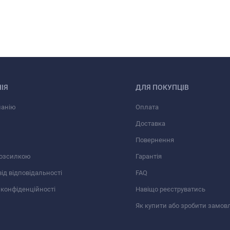
ІЯ
ДЛЯ ПОКУПЦІВ
панію
Оплата
Доставка
Повернення
розсилкою
Гарантія
від відповідальності
FAQ
 конфіденційності
Навіщо реєструватись
Як купити або зробити замов