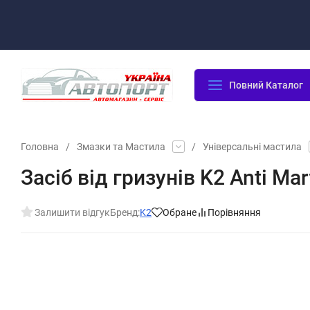
Оплата/Доставка
Повернення/Гарантія
Контакти
Повний Каталог
Головна
/
Змазки та Мастила
/
Універсальні мастила
Засіб від гризунів K2 Anti M
Залишити відгук
Бренд:
K2
Обране
Порівняння