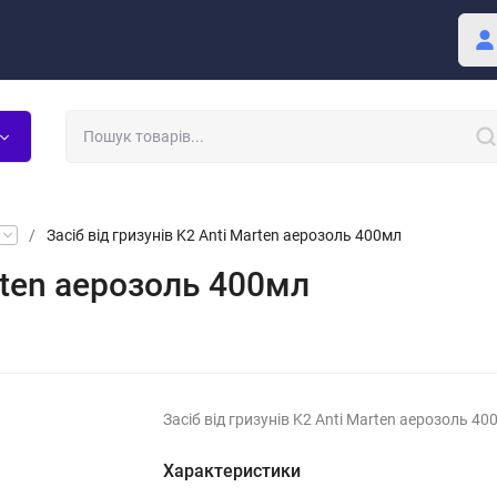
Покупцю
Блог
/
Засіб від гризунів K2 Anti Marten аерозоль 400мл
arten аерозоль 400мл
Засіб від гризунів K2 Anti Marten аерозоль 40
Характеристики