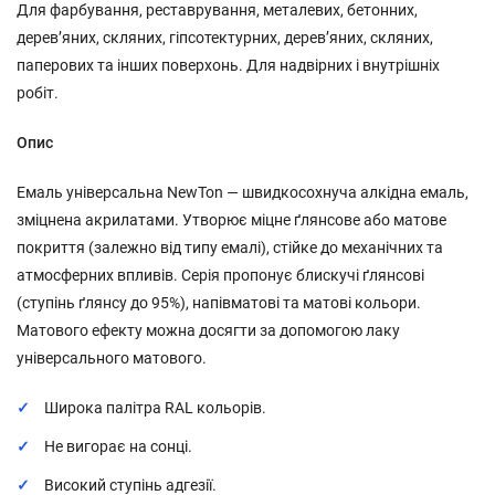
Для фарбування, реставрування, металевих, бетонних,
дерев’яних, скляних, гіпсотектурних, дерев’яних, скляних,
паперових та інших поверхонь. Для надвірних і внутрішніх
робіт.
Опис
Емаль універсальна NewTon — швидкосохнуча алкідна емаль,
зміцнена акрилатами. Утворює міцне ґлянсове або матове
покриття (залежно від типу емалі), стійке до механічних та
атмосферних впливів. Серія пропонує блискучі ґлянсові
(ступінь ґлянсу до 95%), напівматові та матові кольори.
Матового ефекту можна досягти за допомогою лаку
універсального матового.
Широка палітра RAL кольорів.
Не вигорає на сонці.
Високий ступінь адгезії.