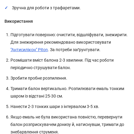
Зручна для роботи з трафаретами.
Використання
Підготувати поверхню: очистити, відшліфувати, знежирити.
Для знежирення рекомендовано використовувати
"Антисилікон" Piton
. За потреби заґрунтувати.
Розмішати вміст балона 2-3 хвилини. Під час роботи
періодично струшувати балон.
Зробити пробне розпилення.
Тримати балон вертикально. Розпилювати емаль тонким
шаром із відстані 25-30 см.
Нанести 2-3 тонких шари з інтервалом 3-5 хв.
Якщо емаль не була використана повністю, перевернути
балон розприскувачем донизу й, натиснувши, тримати до
знебарвлення струменя.