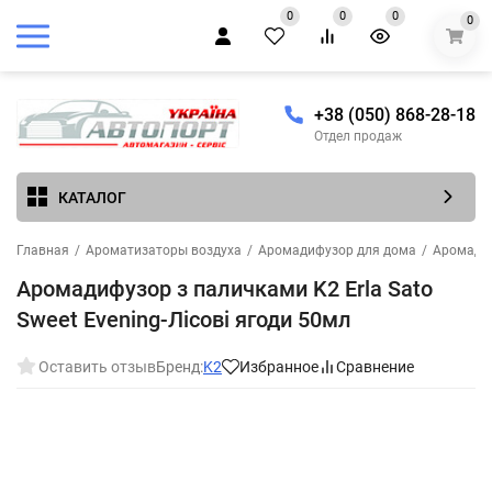
0
0
0
0
+38 (050) 868-28-18
Отдел продаж
КАТАЛОГ
Главная
/
Ароматизаторы воздуха
/
Аромадифузор для дома
/
Аромадиф
Аромадифузор з паличками K2 Erla Sato
Sweet Evening-Лісові ягоди 50мл
Оставить отзыв
Бренд:
K2
Избранное
Сравнение