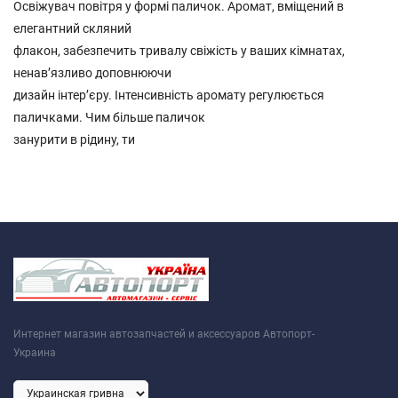
Освіжувач повітря у формі паличок. Аромат, вміщений в
елегантний скляний
флакон, забезпечить тривалу свіжість у ваших кімнатах,
ненав’язливо доповнюючи
дизайн інтер’єру. Інтенсивність аромату регулюється
паличками. Чим більше паличок
занурити в рідину, ти
Интернет магазин автозапчастей и аксессуаров Автопорт-
Украина