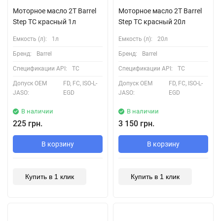
Моторное масло 2T Barrel
Моторное масло 2T Barrel
Step TC красный 1л
Step TC красный 20л
Емкость (л):
1л
Емкость (л):
20л
Бренд:
Barrel
Бренд:
Barrel
Спецификации API:
TC
Спецификации API:
TC
Допуск OEM
FD, FC, ISO-L-
Допуск OEM
FD, FC, ISO-L-
JASO:
EGD
JASO:
EGD
В наличии
В наличии
225 грн.
3 150 грн.
В корзину
В корзину
Купить в 1 клик
Купить в 1 клик