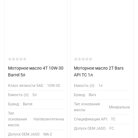
Моторное масло 4T 10W-30
Моторное масло 2T Bars
Barrel 5л
API TC 1л
Класс вязкости SAE:
10W-30
Емкость (л):
1л
Емкость (л):
5л
Бренд:
Bars
Бренд:
Barrel
Тип основания
Мінеральна
масла:
Тип
основания
Напівсинтетична
Спецификации API:
TC
масла:
Допуск OEM JASO:
FC
Допуск OEM JASO:
MA-2