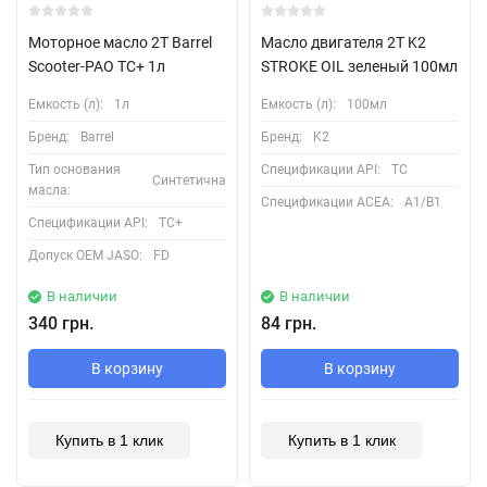
Моторное масло 2T Barrel
Масло двигателя 2T K2
Scooter-PAO TC+ 1л
STROKE OIL зеленый 100мл
Емкость (л):
1л
Емкость (л):
100мл
Бренд:
Barrel
Бренд:
K2
Тип основания
Спецификации API:
TC
Синтетична
масла:
Спецификации ACEA:
A1/B1
Спецификации API:
TC+
Допуск OEM JASO:
FD
В наличии
В наличии
340 грн.
84 грн.
В корзину
В корзину
Купить в 1 клик
Купить в 1 клик