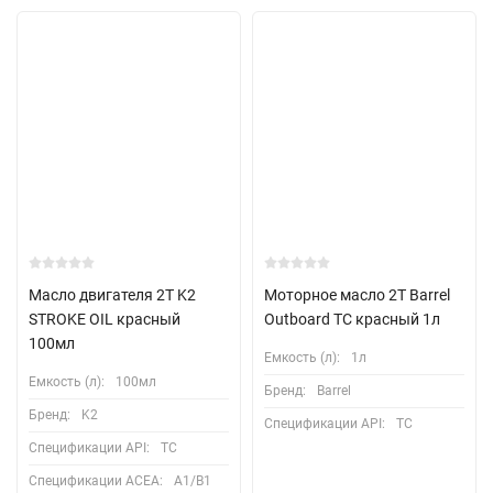
Масло двигателя 2T K2
Моторное масло 2T Barrel
STROKE OIL красный
Outboard TC красный 1л
100мл
Емкость (л):
1л
Емкость (л):
100мл
Бренд:
Barrel
Бренд:
K2
Спецификации API:
TC
Спецификации API:
TC
Спецификации ACEA:
A1/B1