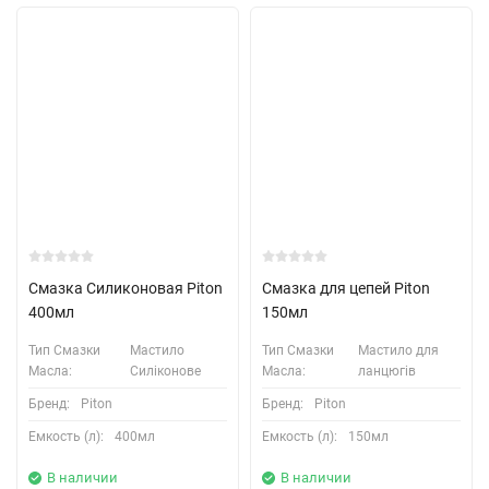
Смазка Силиконовая Piton
Смазка для цепей Piton
400мл
150мл
Тип Смазки
Мастило
Тип Смазки
Мастило для
Масла:
Силіконове
Масла:
ланцюгів
Бренд:
Piton
Бренд:
Piton
Емкость (л):
400мл
Емкость (л):
150мл
В наличии
В наличии