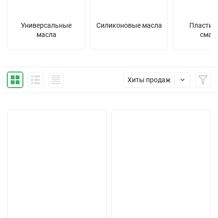
Универсальные
Силиконовые масла
Пластич
масла
смаз
Хиты продаж