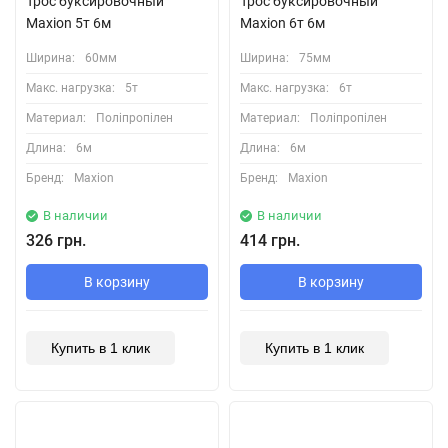
Трос буксировочный
Трос буксировочный
Maxion 5т 6м
Maxion 6т 6м
Ширина:
60мм
Ширина:
75мм
Макс. нагрузка:
5т
Макс. нагрузка:
6т
Материал:
Поліпропілен
Материал:
Поліпропілен
Длина:
6м
Длина:
6м
Бренд:
Maxion
Бренд:
Maxion
В наличии
В наличии
326 грн.
414 грн.
В корзину
В корзину
Купить в 1 клик
Купить в 1 клик